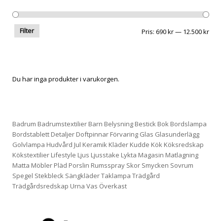
Filter
Pris
Pris
Pris:
690 kr
—
12.500 kr
frå
till
Du har inga produkter i varukorgen.
Badrum
Badrumstextilier
Barn
Belysning
Bestick
Bok
Bordslampa
Bordstablett
Detaljer
Doftpinnar
Förvaring
Glas
Glasunderlägg
Golvlampa
Hudvård
Jul
Keramik
Kläder
Kudde
Kök
Köksredskap
Kökstextilier
Lifestyle
Ljus
Ljusstake
Lykta
Magasin
Matlagning
Matta
Möbler
Pläd
Porslin
Rumsspray
Skor
Smycken
Sovrum
Spegel
Stekbleck
Sängkläder
Taklampa
Trädgård
Trädgårdsredskap
Urna
Vas
Överkast