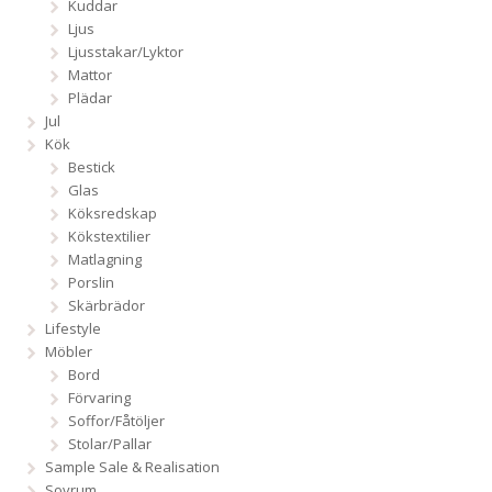
Kuddar
Ljus
Ljusstakar/Lyktor
Mattor
Plädar
Jul
Kök
Bestick
Glas
Köksredskap
Kökstextilier
Matlagning
Porslin
Skärbrädor
Lifestyle
Möbler
Bord
Förvaring
Soffor/Fåtöljer
Stolar/Pallar
Sample Sale & Realisation
Sovrum