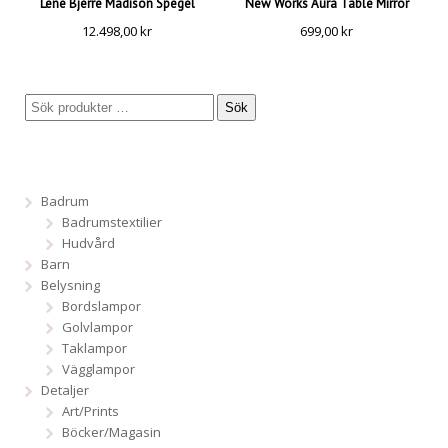
Lene Bjerre Madison Spegel
New Works Aura Table Mirror
12.498,00
kr
699,00
kr
Sök
Badrum
Badrumstextilier
Hudvård
Barn
Belysning
Bordslampor
Golvlampor
Taklampor
Vägglampor
Detaljer
Art/Prints
Böcker/Magasin