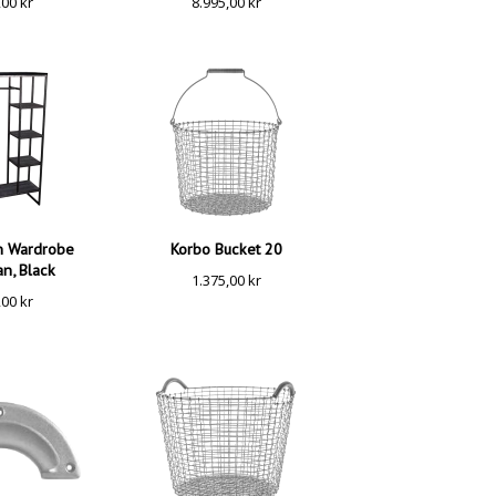
,00
kr
8.995,00
kr
n Wardrobe
Korbo Bucket 20
n, Black
1.375,00
kr
,00
kr