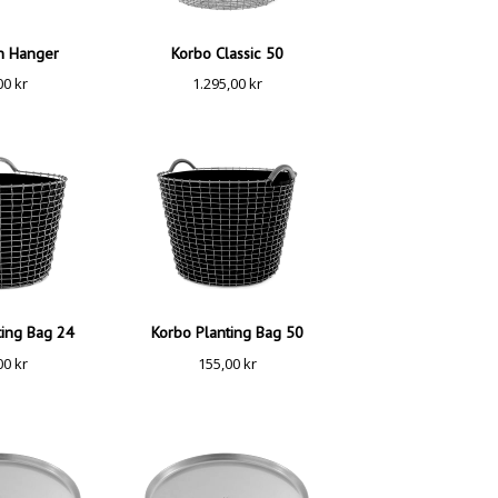
n Hanger
Korbo Classic 50
00
kr
1.295,00
kr
ting Bag 24
Korbo Planting Bag 50
00
kr
155,00
kr