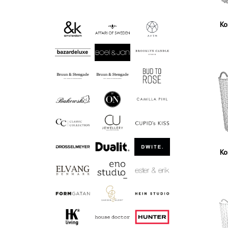
Ko
Ko