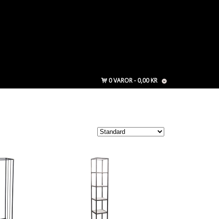
0 VAROR
0,00 KR