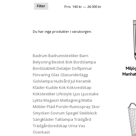
Filter
Pris
Pris
Pris:
140 kr
—
24.000 kr
från
till
Du har inga produkter i varukorgen.
Badrum
Badrumstextilier
Barn
Belysning
Bestick
Bok
Bordslampa
Milj
Bordstablett
Detaljer
Doftpinnar
Manhat
Förvaring
Glas
Glasunderlägg
Golvlampa
Hudvård
Jul
Keramik
Kläder
Kudde
Kök
Köksredskap
Kökstextilier
Lifestyle
Ljus
Ljusstake
Lykta
Magasin
Matlagning
Matta
Möbler
Pläd
Porslin
Rumsspray
Skor
Smycken
Sovrum
Spegel
Stekbleck
Sängkläder
Taklampa
Trädgård
Trädgårdsredskap
Urna
Vas
Överkast