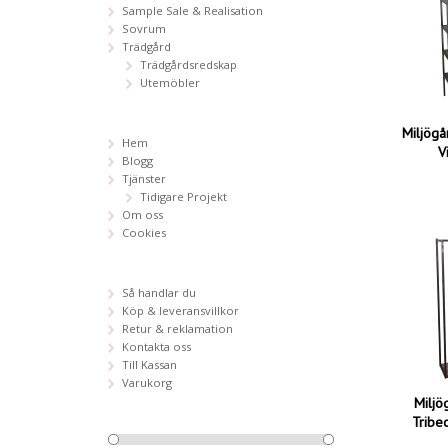
Sample Sale & Realisation
Sovrum
Trädgård
Trädgårdsredskap
Utemöbler
Miljögå
Hem
V
Blogg
Tjänster
Tidigare Projekt
Om oss
Cookies
Så handlar du
Köp & leveransvillkor
Retur & reklamation
Kontakta oss
Till Kassan
Varukorg
Milj
Tribe