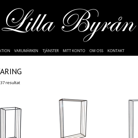
SATION
VARUMÄRKEN
TJÄNSTER
MITT KONTO
OM OSS
KONTAKT
ARING
 37 resultat