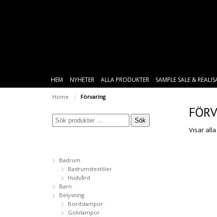
HEM
NYHETER
ALLA PRODUKTER
SAMPLE SALE & REALI
Home
/
Förvaring
FÖRV
Sök
Visar alla
Badrum
Badrumstextilier
Hudvård
Barn
Belysning
Bordslampor
Golvlampor