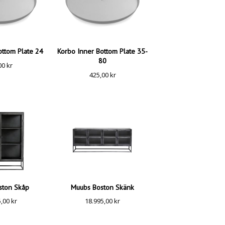
ottom Plate 24
Korbo Inner Bottom Plate 35-
80
00
kr
425,00
kr
ston Skåp
Muubs Boston Skänk
5,00
kr
18.995,00
kr