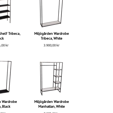
helf Tribeca,
Miljögården Wardrobe
ack
Tribeca, White
5,00
kr
3.900,00
kr
n Wardrobe
Miljögården Wardrobe
, Black
Manhattan, White