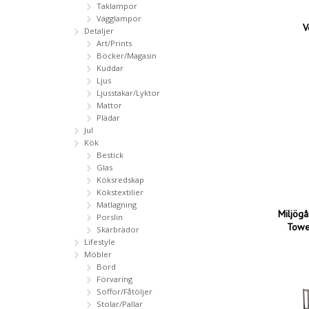
Taklampor
Vägglampor
V
Detaljer
Art/Prints
Böcker/Magasin
Kuddar
Ljus
Ljusstakar/Lyktor
Mattor
Plädar
Jul
Kök
Bestick
Glas
Köksredskap
Kökstextilier
Matlagning
Miljögå
Porslin
Towe
Skärbrädor
Lifestyle
Möbler
Bord
Förvaring
Soffor/Fåtöljer
Stolar/Pallar