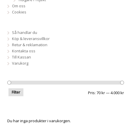
Om oss
Cookies
Så handlar du
Köp & leveransvillkor
Retur & reklamation
Kontakta oss
Till Kassan
Varukorg
Filter
Pris
Pris
Pris:
70 kr
—
4.000 kr
frå
till
Du har inga produkter i varukorgen.