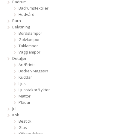
Badrum
Badrumstextilier
Hudvård
Barn
Belysning
Bordslampor
Golvlampor
Taklampor
Vägglampor
Detaljer
Art/Prints
Böcker/Magasin
Kuddar
Ljus
Ljusstakar/Lyktor
Mattor
Plädar
Jul
Kök
Bestick
Glas
Köksredskap