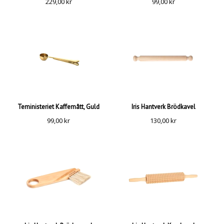
229,00
kr
99,00
kr
Teministeriet Kaffemått, Guld
Iris Hantverk Brödkavel
99,00
kr
130,00
kr