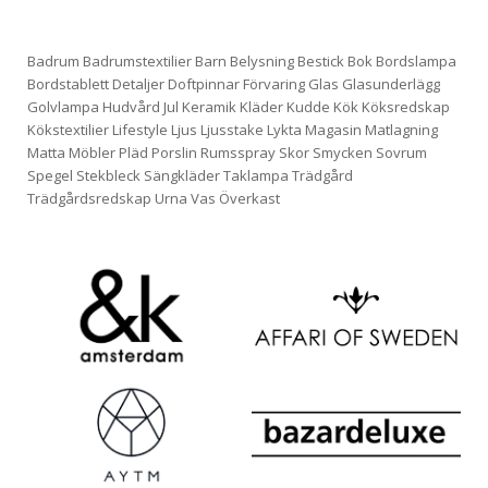
Badrum
Badrumstextilier
Barn
Belysning
Bestick
Bok
Bordslampa
Bordstablett
Detaljer
Doftpinnar
Förvaring
Glas
Glasunderlägg
Golvlampa
Hudvård
Jul
Keramik
Kläder
Kudde
Kök
Köksredskap
Kökstextilier
Lifestyle
Ljus
Ljusstake
Lykta
Magasin
Matlagning
Matta
Möbler
Pläd
Porslin
Rumsspray
Skor
Smycken
Sovrum
Spegel
Stekbleck
Sängkläder
Taklampa
Trädgård
Trädgårdsredskap
Urna
Vas
Överkast