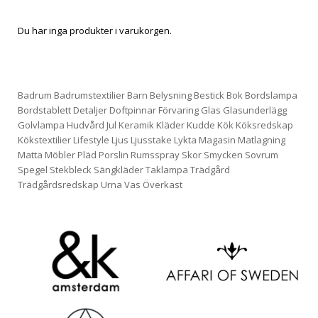
Du har inga produkter i varukorgen.
Badrum
Badrumstextilier
Barn
Belysning
Bestick
Bok
Bordslampa
Bordstablett
Detaljer
Doftpinnar
Förvaring
Glas
Glasunderlägg
Golvlampa
Hudvård
Jul
Keramik
Kläder
Kudde
Kök
Köksredskap
Kökstextilier
Lifestyle
Ljus
Ljusstake
Lykta
Magasin
Matlagning
Matta
Möbler
Pläd
Porslin
Rumsspray
Skor
Smycken
Sovrum
Spegel
Stekbleck
Sängkläder
Taklampa
Trädgård
Trädgårdsredskap
Urna
Vas
Överkast