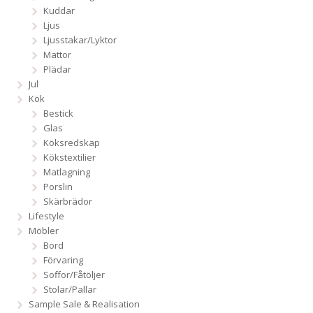
Kuddar
Ljus
Ljusstakar/Lyktor
Mattor
Plädar
Jul
Kök
Bestick
Glas
Köksredskap
Kökstextilier
Matlagning
Porslin
Skärbrädor
Lifestyle
Möbler
Bord
Förvaring
Soffor/Fåtöljer
Stolar/Pallar
Sample Sale & Realisation