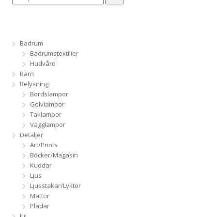
Badrum
Badrumstextilier
Hudvård
Barn
Belysning
Bordslampor
Golvlampor
Taklampor
Vägglampor
Detaljer
Art/Prints
Böcker/Magasin
Kuddar
Ljus
Ljusstakar/Lyktor
Mattor
Plädar
Jul