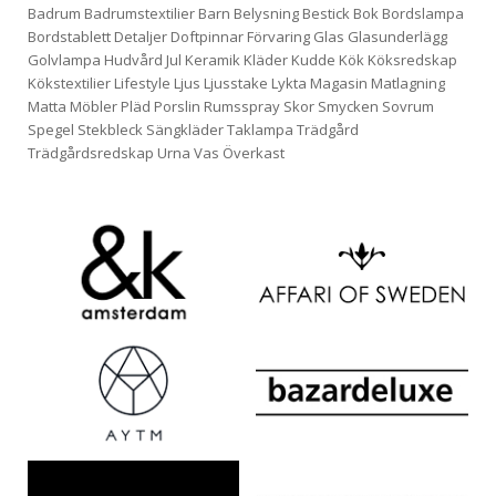
Badrum
Badrumstextilier
Barn
Belysning
Bestick
Bok
Bordslampa
Bordstablett
Detaljer
Doftpinnar
Förvaring
Glas
Glasunderlägg
Golvlampa
Hudvård
Jul
Keramik
Kläder
Kudde
Kök
Köksredskap
Kökstextilier
Lifestyle
Ljus
Ljusstake
Lykta
Magasin
Matlagning
Matta
Möbler
Pläd
Porslin
Rumsspray
Skor
Smycken
Sovrum
Spegel
Stekbleck
Sängkläder
Taklampa
Trädgård
Trädgårdsredskap
Urna
Vas
Överkast