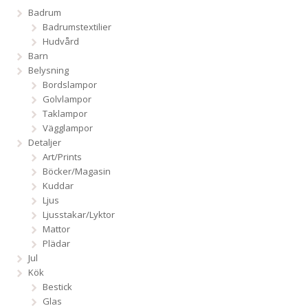
Badrum
Badrumstextilier
Hudvård
Barn
Belysning
Bordslampor
Golvlampor
Taklampor
Vägglampor
Detaljer
Art/Prints
Böcker/Magasin
Kuddar
Ljus
Ljusstakar/Lyktor
Mattor
Plädar
Jul
Kök
Bestick
Glas