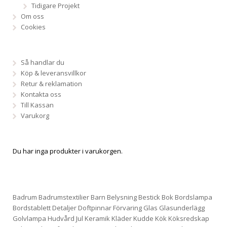
Tidigare Projekt
Om oss
Cookies
Så handlar du
Köp & leveransvillkor
Retur & reklamation
Kontakta oss
Till Kassan
Varukorg
Du har inga produkter i varukorgen.
Badrum
Badrumstextilier
Barn
Belysning
Bestick
Bok
Bordslampa
Bordstablett
Detaljer
Doftpinnar
Förvaring
Glas
Glasunderlägg
Golvlampa
Hudvård
Jul
Keramik
Kläder
Kudde
Kök
Köksredskap