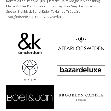
Kökstextilier
Lifestyle
Ljus
Ljusstake
Lykta
Magasin
Matlagning
Matta
Möbler
Pläd
Porslin
Rumsspray
Skor
Smycken
Sovrum
Spegel
Stekbleck
Sängkläder
Taklampa
Trädgård
Trädgårdsredskap
Urna
Vas
Överkast