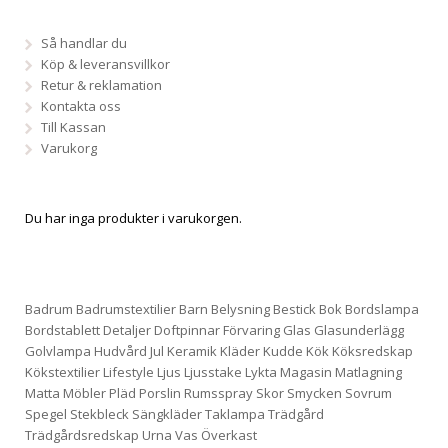
Så handlar du
Köp & leveransvillkor
Retur & reklamation
Kontakta oss
Till Kassan
Varukorg
Du har inga produkter i varukorgen.
Badrum
Badrumstextilier
Barn
Belysning
Bestick
Bok
Bordslampa
Bordstablett
Detaljer
Doftpinnar
Förvaring
Glas
Glasunderlägg
Golvlampa
Hudvård
Jul
Keramik
Kläder
Kudde
Kök
Köksredskap
Kökstextilier
Lifestyle
Ljus
Ljusstake
Lykta
Magasin
Matlagning
Matta
Möbler
Pläd
Porslin
Rumsspray
Skor
Smycken
Sovrum
Spegel
Stekbleck
Sängkläder
Taklampa
Trädgård
Trädgårdsredskap
Urna
Vas
Överkast