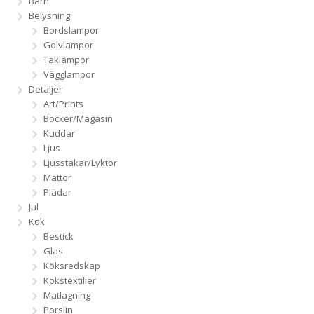
Barn
Belysning
Bordslampor
Golvlampor
Taklampor
Vägglampor
Detaljer
Art/Prints
Böcker/Magasin
Kuddar
Ljus
Ljusstakar/Lyktor
Mattor
Plädar
Jul
Kök
Bestick
Glas
Köksredskap
Kökstextilier
Matlagning
Porslin