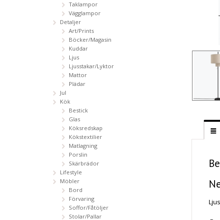
Taklampor
Vägglampor
Detaljer
Art/Prints
Böcker/Magasin
Kuddar
Ljus
Ljusstakar/Lyktor
Mattor
Plädar
Jul
Kök
Bestick
Glas
Köksredskap
Kökstextilier
Matlagning
Porslin
Be
Skärbrädor
Lifestyle
Ne
Möbler
Bord
Förvaring
Lju
Soffor/Fåtöljer
Stolar/Pallar