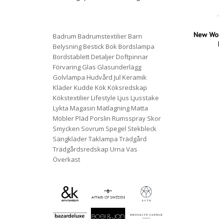
New Wor
Badrum
Badrumstextilier
Barn
Belysning
Bestick
Bok
Bordslampa
Bordstablett
Detaljer
Doftpinnar
Förvaring
Glas
Glasunderlägg
Golvlampa
Hudvård
Jul
Keramik
Kläder
Kudde
Kök
Köksredskap
Kökstextilier
Lifestyle
Ljus
Ljusstake
Lykta
Magasin
Matlagning
Matta
Möbler
Pläd
Porslin
Rumsspray
Skor
Smycken
Sovrum
Spegel
Stekbleck
Sängkläder
Taklampa
Trädgård
Trädgårdsredskap
Urna
Vas
Överkast