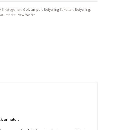
0-5
Kategorier:
Golvlampor
,
Belysning
Etiketter:
Belysning
,
Varumärke:
New Works
sk armatur.