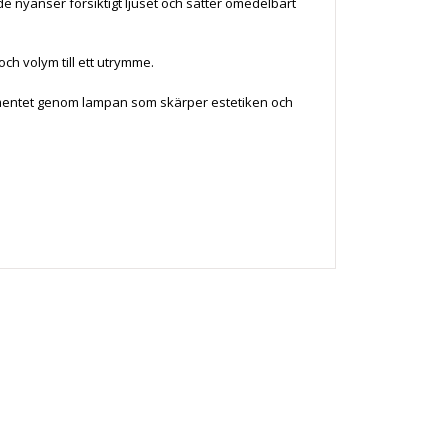
e nyanser försiktigt ljuset och sätter omedelbart
ch volym till ett utrymme.
lementet genom lampan som skärper estetiken och