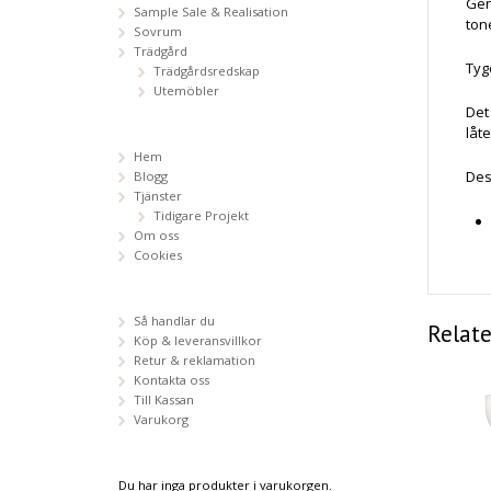
Gen
Sample Sale & Realisation
ton
Sovrum
Trädgård
Tyg
Trädgårdsredskap
Utemöbler
Det
låt
Hem
Des
Blogg
Tjänster
Tidigare Projekt
Om oss
Cookies
Så handlar du
Relat
Köp & leveransvillkor
Retur & reklamation
Kontakta oss
Till Kassan
Varukorg
Du har inga produkter i varukorgen.