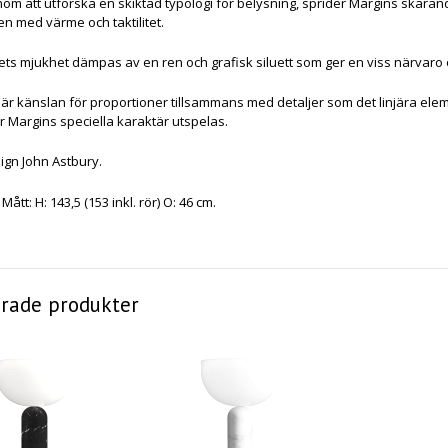
om att utforska en skiktad typologi för belysning, sprider Margins skärand
en med värme och taktilitet.
ets mjukhet dämpas av en ren och grafisk siluett som ger en viss närvaro o
 är känslan för proportioner tillsammans med detaljer som det linjära e
er Margins speciella karaktär utspelas.
ign John Astbury.
Mått: H: 143,5 (153 inkl. rör) O: 46 cm.
erade produkter