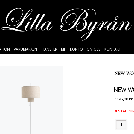
SATION
VARUMÄRKEN
TJÄNSTER
MITT KONTO
OM OSS
KONTAKT
NEW W
7.495,00
kr
BESTÄLLNIN
Antal