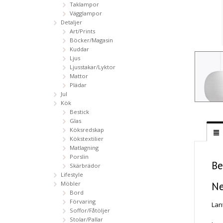
Taklampor
Vägglampor
Detaljer
Art/Prints
Böcker/Magasin
Kuddar
Ljus
Ljusstakar/Lyktor
Mattor
Plädar
Jul
Kök
Bestick
Glas
Köksredskap
Kökstextilier
Matlagning
Porslin
Be
Skärbrädor
Lifestyle
Ne
Möbler
Bord
Förvaring
Lan
Soffor/Fåtöljer
Stolar/Pallar