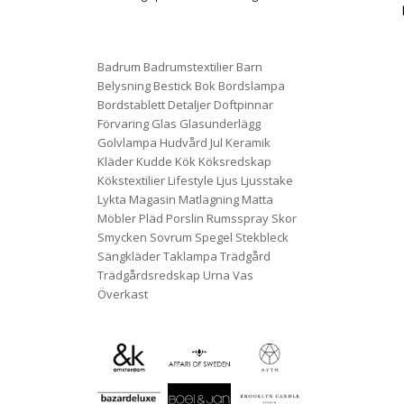
Badrum
Badrumstextilier
Barn
Belysning
Bestick
Bok
Bordslampa
Bordstablett
Detaljer
Doftpinnar
Förvaring
Glas
Glasunderlägg
Golvlampa
Hudvård
Jul
Keramik
Kläder
Kudde
Kök
Köksredskap
Kökstextilier
Lifestyle
Ljus
Ljusstake
Lykta
Magasin
Matlagning
Matta
Möbler
Pläd
Porslin
Rumsspray
Skor
Smycken
Sovrum
Spegel
Stekbleck
Sängkläder
Taklampa
Trädgård
Trädgårdsredskap
Urna
Vas
Överkast