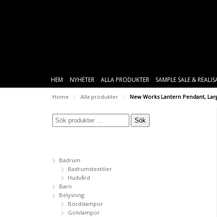
HEM
NYHETER
ALLA PRODUKTER
SAMPLE SALE & REALI
Home
/
Alla produkter
/
New Works Lantern Pendant, Lar
Sök
Badrum
Badrumstextilier
Hudvård
Barn
Belysning
Bordslampor
Golvlampor