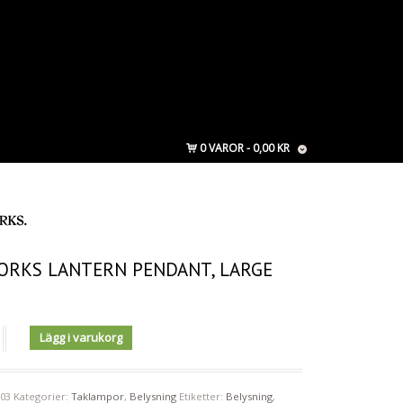
0 VAROR
0,00 KR
ORKS LANTERN PENDANT, LARGE
Lägg i varukorg
003
Kategorier:
Taklampor
,
Belysning
Etiketter:
Belysning
,