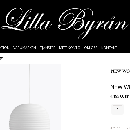
SATION
VARUMÄRKEN
TJÄNSTER
MITT KONTO
OM OSS
KONTAKT
ge
NEW W
4.195,00
kr
Antal
Art. nr.
100-