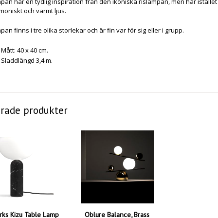
pan har en tydlig inspiration från den ikoniska rislampan, men har istället g
moniskt och varmt ljus.
an finns i tre olika storlekar och är fin var för sig eller i grupp.
Mått: 40 x 40 cm.
Sladdlängd 3,4 m.
erade produkter
ks Kizu Table Lamp
Oblure Balance, Brass