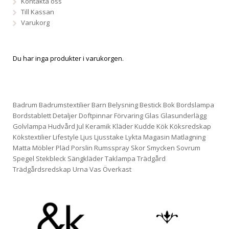
Kontakta oss
Till Kassan
Varukorg
Du har inga produkter i varukorgen.
Badrum
Badrumstextilier
Barn
Belysning
Bestick
Bok
Bordslampa
Bordstablett
Detaljer
Doftpinnar
Förvaring
Glas
Glasunderlägg
Golvlampa
Hudvård
Jul
Keramik
Kläder
Kudde
Kök
Köksredskap
Kökstextilier
Lifestyle
Ljus
Ljusstake
Lykta
Magasin
Matlagning
Matta
Möbler
Pläd
Porslin
Rumsspray
Skor
Smycken
Sovrum
Spegel
Stekbleck
Sängkläder
Taklampa
Trädgård
Trädgårdsredskap
Urna
Vas
Överkast