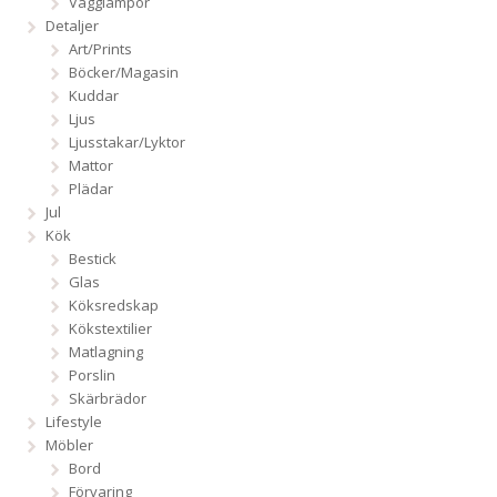
Vägglampor
Detaljer
Art/Prints
Böcker/Magasin
Kuddar
Ljus
Ljusstakar/Lyktor
Mattor
Plädar
Jul
Kök
Bestick
Glas
Köksredskap
Kökstextilier
Matlagning
Porslin
Skärbrädor
Lifestyle
Möbler
Bord
Förvaring