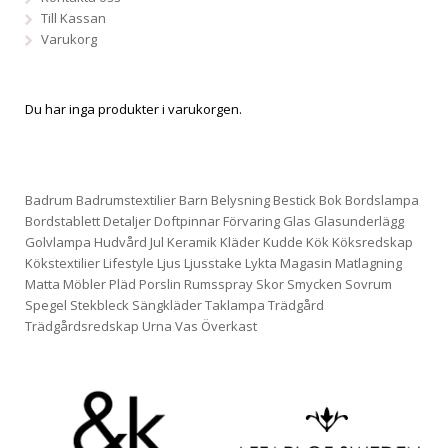
Till Kassan
Varukorg
Du har inga produkter i varukorgen.
Badrum
Badrumstextilier
Barn
Belysning
Bestick
Bok
Bordslampa
Bordstablett
Detaljer
Doftpinnar
Förvaring
Glas
Glasunderlägg
Golvlampa
Hudvård
Jul
Keramik
Kläder
Kudde
Kök
Köksredskap
Kökstextilier
Lifestyle
Ljus
Ljusstake
Lykta
Magasin
Matlagning
Matta
Möbler
Pläd
Porslin
Rumsspray
Skor
Smycken
Sovrum
Spegel
Stekbleck
Sängkläder
Taklampa
Trädgård
Trädgårdsredskap
Urna
Vas
Överkast