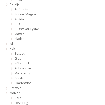
Detaljer
Art/Prints
Böcker/Magasin
Kuddar
Ljus
Ljusstakar/Lyktor
Mattor
Plädar
Jul
Kök
Bestick
Glas
Köksredskap
Kökstextilier
Matlagning
Porslin
Skärbrädor
Lifestyle
Möbler
Bord
Förvaring