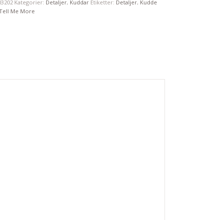
03202
Kategorier:
Detaljer
,
Kuddar
Etiketter:
Detaljer
,
Kudde
Tell Me More
e