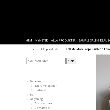
HEM
NYHETER
ALLA PRODUKTER
SAMPLE SALE & REALI
Home
/
Alla produkter
/
Tell Me More Rope Cushion Cover
Sök
Badrum
Badrumstextilier
Hudvård
Barn
Belysning
Bordslampor
Golvlampor