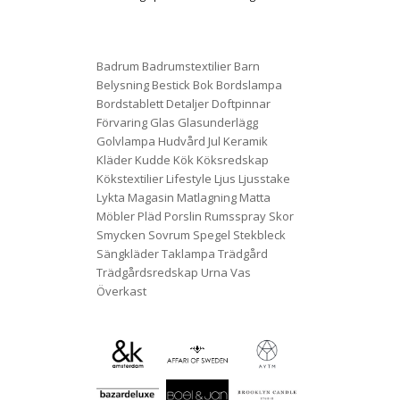
Badrum
Badrumstextilier
Barn
Belysning
Bestick
Bok
Bordslampa
Bordstablett
Detaljer
Doftpinnar
Förvaring
Glas
Glasunderlägg
Golvlampa
Hudvård
Jul
Keramik
Kläder
Kudde
Kök
Köksredskap
Kökstextilier
Lifestyle
Ljus
Ljusstake
Lykta
Magasin
Matlagning
Matta
Möbler
Pläd
Porslin
Rumsspray
Skor
Smycken
Sovrum
Spegel
Stekbleck
Sängkläder
Taklampa
Trädgård
Trädgårdsredskap
Urna
Vas
Överkast