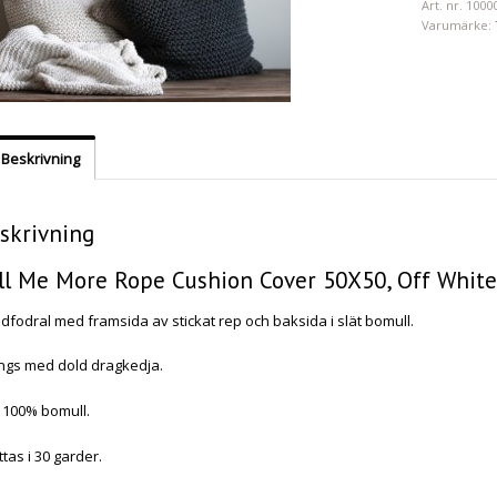
Art. nr.
1000
Varumärke:
Beskrivning
skrivning
ll Me More Rope Cushion Cover 50X50, Off Whit
dfodral med framsida av stickat rep och baksida i slät bomull.
ngs med dold dragkedja.
100% bomull.
ttas i 30 garder.