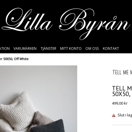
SATION
VARUMÄRKEN
TJÄNSTER
MITT KONTO
OM OSS
KONTAKT
 50X50, Off White
TELL 
50X50,
499,00
kr
Slut i la