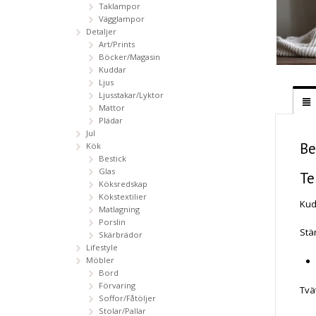
Taklampor
Vägglampor
Detaljer
Art/Prints
Böcker/Magasin
Kuddar
Ljus
Ljusstakar/Lyktor
Mattor
Plädar
Jul
Be
Kök
Bestick
Glas
Te
Köksredskap
Kökstextilier
Kud
Matlagning
Porslin
Stä
Skärbrädor
Lifestyle
Möbler
Bord
Förvaring
Tvä
Soffor/Fåtöljer
Stolar/Pallar