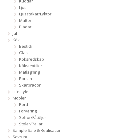
Kuddar
Ljus
Ljusstakar/Lyktor
Mattor
Plädar
Jul
Kök
Bestick
Glas
Köksredskap
Kökstextilier
Matlagning
Porslin
Skärbrädor
Lifestyle
Möbler
Bord
Förvaring
Soffor/Fåtöljer
Stolar/Pallar
Sample Sale & Realisation
Sovrum