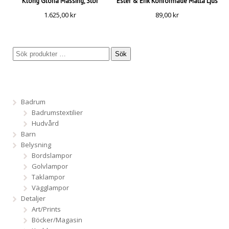
Klong Gloria Mässing, Stor
Ester & Erik Konformade Matta Ljus
1.625,00
kr
89,00
kr
Sök
Badrum
Badrumstextilier
Hudvård
Barn
Belysning
Bordslampor
Golvlampor
Taklampor
Vägglampor
Detaljer
Art/Prints
Böcker/Magasin