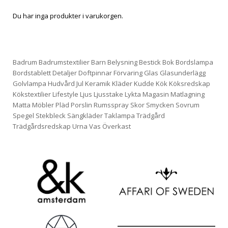
Du har inga produkter i varukorgen.
Badrum
Badrumstextilier
Barn
Belysning
Bestick
Bok
Bordslampa
Bordstablett
Detaljer
Doftpinnar
Förvaring
Glas
Glasunderlägg
Golvlampa
Hudvård
Jul
Keramik
Kläder
Kudde
Kök
Köksredskap
Kökstextilier
Lifestyle
Ljus
Ljusstake
Lykta
Magasin
Matlagning
Matta
Möbler
Pläd
Porslin
Rumsspray
Skor
Smycken
Sovrum
Spegel
Stekbleck
Sängkläder
Taklampa
Trädgård
Trädgårdsredskap
Urna
Vas
Överkast