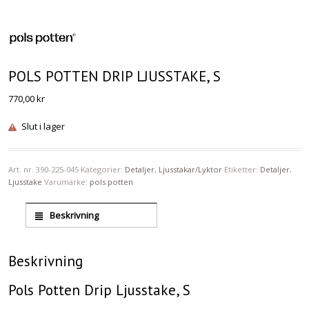
POLS POTTEN DRIP LJUSSTAKE, S
770,00
kr
Slut i lager
Art. nr.
390-225-045
Kategorier:
Detaljer
,
Ljusstakar/Lyktor
Etiketter:
Detaljer
,
Ljusstake
Varumärke:
pols potten
Beskrivning
Beskrivning
Pols Potten Drip Ljusstake, S