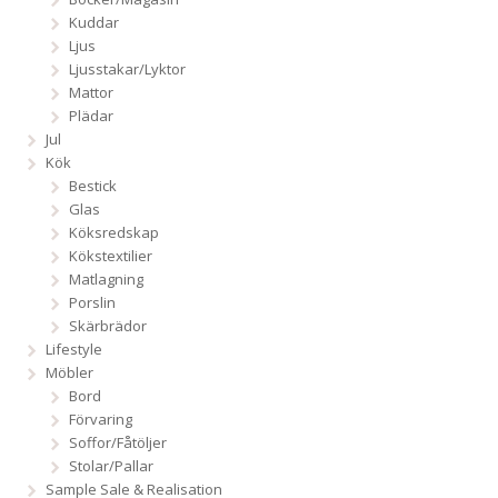
Kuddar
Ljus
Ljusstakar/Lyktor
Mattor
Plädar
Jul
Kök
Bestick
Glas
Köksredskap
Kökstextilier
Matlagning
Porslin
Skärbrädor
Lifestyle
Möbler
Bord
Förvaring
Soffor/Fåtöljer
Stolar/Pallar
Sample Sale & Realisation