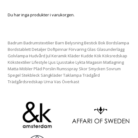
Du har inga produkter i varukorgen.
Badrum
Badrumstextilier
Barn
Belysning
Bestick
Bok
Bordslampa
Bordstablett
Detaljer
Doftpinnar
Förvaring
Glas
Glasunderlägg
Golvlampa
Hudvård
Jul
Keramik
Kläder
Kudde
Kök
Köksredskap
Kökstextilier
Lifestyle
Ljus
Ljusstake
Lykta
Magasin
Matlagning
Matta
Möbler
Pläd
Porslin
Rumsspray
Skor
Smycken
Sovrum
Spegel
Stekbleck
Sängkläder
Taklampa
Trädgård
Trädgårdsredskap
Urna
Vas
Överkast