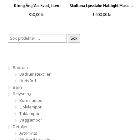
Klong Äng Vas Svart, Liten
Skultuna Ljusstake Nattlight Mässing, Large
850,00
kr
1.600,00
kr
Sök
Badrum
Badrumstextilier
Hudvård
Barn
Belysning
Bordslampor
Golvlampor
Taklampor
Vägglampor
Detaljer
Art/Prints
Böcker/Magasin