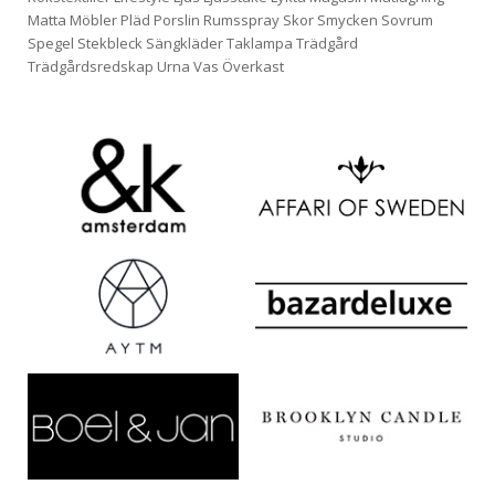
Matta
Möbler
Pläd
Porslin
Rumsspray
Skor
Smycken
Sovrum
Spegel
Stekbleck
Sängkläder
Taklampa
Trädgård
Trädgårdsredskap
Urna
Vas
Överkast