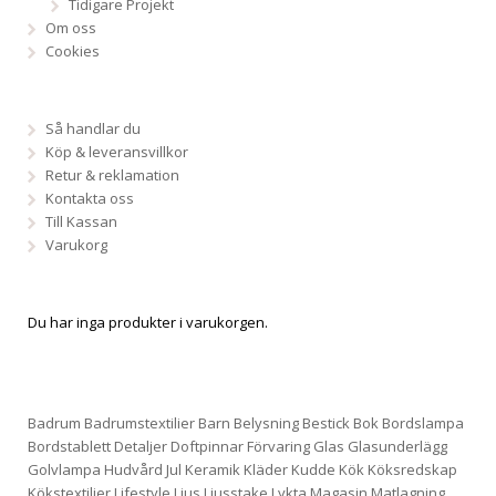
Tidigare Projekt
Om oss
Cookies
Så handlar du
Köp & leveransvillkor
Retur & reklamation
Kontakta oss
Till Kassan
Varukorg
Du har inga produkter i varukorgen.
Badrum
Badrumstextilier
Barn
Belysning
Bestick
Bok
Bordslampa
Bordstablett
Detaljer
Doftpinnar
Förvaring
Glas
Glasunderlägg
Golvlampa
Hudvård
Jul
Keramik
Kläder
Kudde
Kök
Köksredskap
Kökstextilier
Lifestyle
Ljus
Ljusstake
Lykta
Magasin
Matlagning