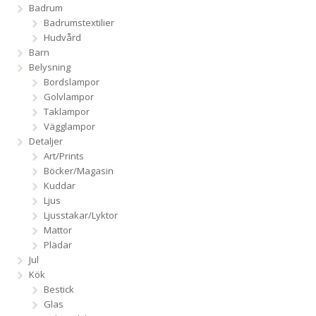
Badrum
Badrumstextilier
Hudvård
Barn
Belysning
Bordslampor
Golvlampor
Taklampor
Vägglampor
Detaljer
Art/Prints
Böcker/Magasin
Kuddar
Ljus
Ljusstakar/Lyktor
Mattor
Plädar
Jul
Kök
Bestick
Glas