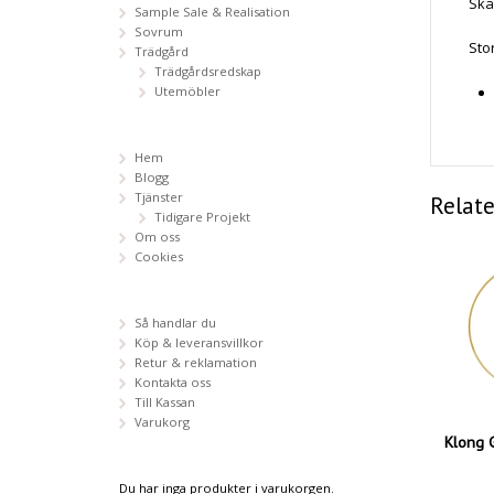
Skå
Sample Sale & Realisation
Sovrum
Sto
Trädgård
Trädgårdsredskap
Utemöbler
Hem
Blogg
Tjänster
Relat
Tidigare Projekt
Om oss
Cookies
Så handlar du
Köp & leveransvillkor
Retur & reklamation
Kontakta oss
Till Kassan
Varukorg
Klong G
Du har inga produkter i varukorgen.