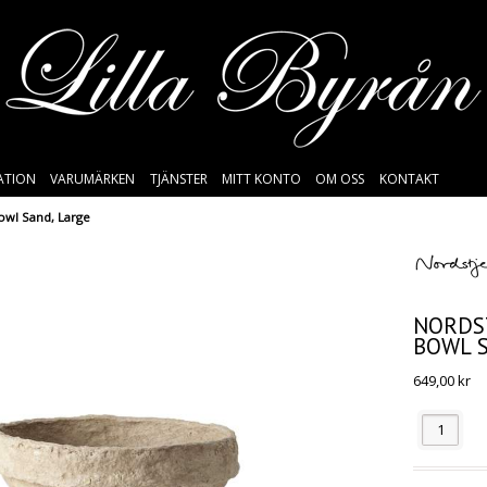
SATION
VARUMÄRKEN
TJÄNSTER
MITT KONTO
OM OSS
KONTAKT
owl Sand, Large
NORDS
BOWL S
649,00
kr
Antal