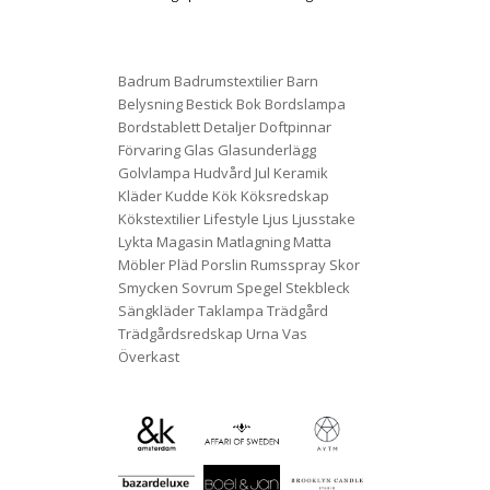
Badrum
Badrumstextilier
Barn
Belysning
Bestick
Bok
Bordslampa
Bordstablett
Detaljer
Doftpinnar
Förvaring
Glas
Glasunderlägg
Golvlampa
Hudvård
Jul
Keramik
Kläder
Kudde
Kök
Köksredskap
Kökstextilier
Lifestyle
Ljus
Ljusstake
Lykta
Magasin
Matlagning
Matta
Möbler
Pläd
Porslin
Rumsspray
Skor
Smycken
Sovrum
Spegel
Stekbleck
Sängkläder
Taklampa
Trädgård
Trädgårdsredskap
Urna
Vas
Överkast