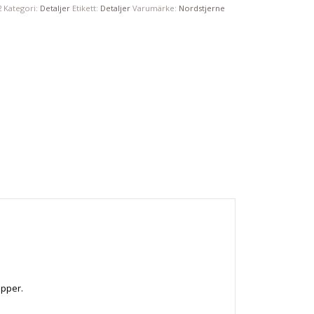
2
Kategori:
Detaljer
Etikett:
Detaljer
Varumärke:
Nordstjerne
apper.