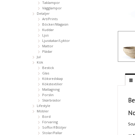
Taklampor
Vägglampor
Detaljer
Art/Prints
Böcker/Magasin
Kuddar
Ljus
Ljusstakar/Lyktor
Mattor
Plädar
Jul
Kök
Bestick
Glas
Köksredskap
Kökstextilier
Matlagning
Porslin
Be
Skärbrädor
Lifestyle
No
Möbler
Bord
Förvaring
Scu
Soffor/Fåtöljer
Stolar/Pallar