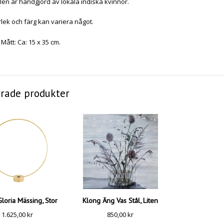
len är handgjord av lokala indiska kvinnor.
rlek och färg kan variera något.
Mått: Ca: 15 x 35 cm.
erade produkter
loria Mässing, Stor
Klong Äng Vas Stål, Liten
1.625,00
kr
850,00
kr