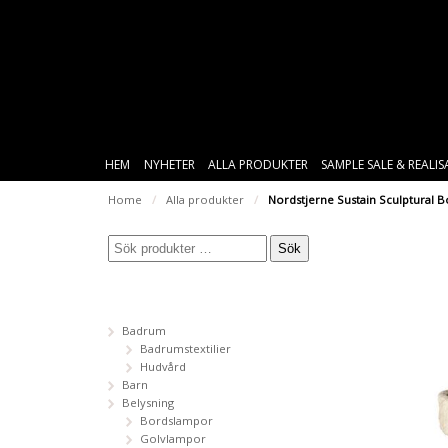
HEM
NYHETER
ALLA PRODUKTER
SAMPLE SALE & REALI
Home
/
Alla produkter
/
Nordstjerne Sustain Sculptural B
Sök
Badrum
Badrumstextilier
Hudvård
Barn
Belysning
Bordslampor
Golvlampor