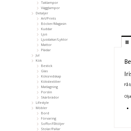
Taklampor
Vägglampor
Detaljer
Art/Prints
Böcker/Magasin
Kuddar
Ljus
Ljusstakar/Lyktor
Mattor
Plädar
Jul
Be
Kök
Bestick
Glas
Ir
Köksredskap
Kökstextilier
Få 
Matlagning
Porslin
Olj
Skärbrädor
Lifestyle
Möbler
Bord
Förvaring
Soffor/Fåtöljer
Stolar/Pallar