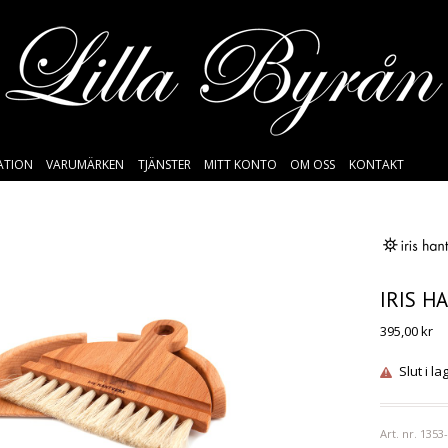
SATION
VARUMÄRKEN
TJÄNSTER
MITT KONTO
OM OSS
KONTAKT
IRIS 
395,00
kr
Slut i la
Art. nr.
1353