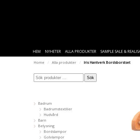
HEM
NYHETER
ALLA PRODUKTER
SAMPLE SALE & REALI
Home
/
Alla produkter
/
Iris Hantverk Bordsborstset
Sök
Badrum
Badrumstextilier
Hudvård
Barn
Belysning
Bordslampor
Golvlampor