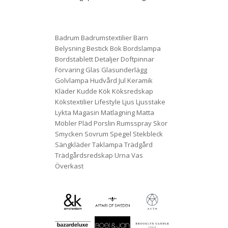
Badrum
Badrumstextilier
Barn
Belysning
Bestick
Bok
Bordslampa
Bordstablett
Detaljer
Doftpinnar
Förvaring
Glas
Glasunderlägg
Golvlampa
Hudvård
Jul
Keramik
Kläder
Kudde
Kök
Köksredskap
Kökstextilier
Lifestyle
Ljus
Ljusstake
Lykta
Magasin
Matlagning
Matta
Möbler
Pläd
Porslin
Rumsspray
Skor
Smycken
Sovrum
Spegel
Stekbleck
Sängkläder
Taklampa
Trädgård
Trädgårdsredskap
Urna
Vas
Överkast