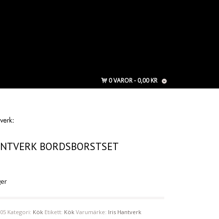
0 VAROR
0,00 KR
HANTVERK BORDSBORSTSET
ger
-05
Kategori:
Kök
Etikett:
Kök
Varumärke:
Iris Hantverk