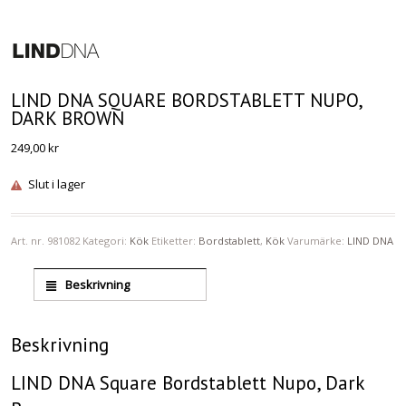
LIND DNA SQUARE BORDSTABLETT NUPO,
DARK BROWN
249,00
kr
Slut i lager
Art. nr.
981082
Kategori:
Kök
Etiketter:
Bordstablett
,
Kök
Varumärke:
LIND DNA
Beskrivning
Beskrivning
LIND DNA Square Bordstablett Nupo, Dark