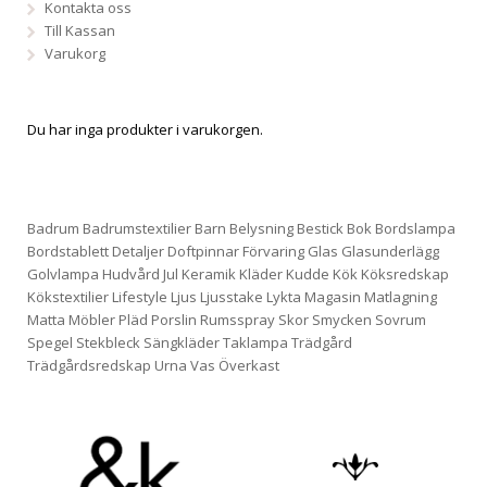
Kontakta oss
Till Kassan
Varukorg
Du har inga produkter i varukorgen.
Badrum
Badrumstextilier
Barn
Belysning
Bestick
Bok
Bordslampa
Bordstablett
Detaljer
Doftpinnar
Förvaring
Glas
Glasunderlägg
Golvlampa
Hudvård
Jul
Keramik
Kläder
Kudde
Kök
Köksredskap
Kökstextilier
Lifestyle
Ljus
Ljusstake
Lykta
Magasin
Matlagning
Matta
Möbler
Pläd
Porslin
Rumsspray
Skor
Smycken
Sovrum
Spegel
Stekbleck
Sängkläder
Taklampa
Trädgård
Trädgårdsredskap
Urna
Vas
Överkast