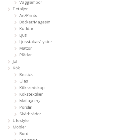
Vägglampor
Detaljer
Art/Prints
Böcker/Magasin
Kuddar
Ljus
Ljusstakar/Lyktor
Mattor
Plädar
Jul
Kök
Bestick
Glas
Köksredskap
Kökstextilier
Matlagning
Porslin
Skärbrädor
Lifestyle
Möbler
Bord
Förvaring