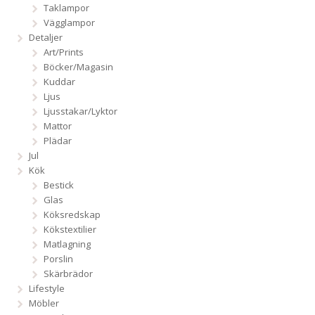
Taklampor
Vägglampor
Detaljer
Art/Prints
Böcker/Magasin
Kuddar
Ljus
Ljusstakar/Lyktor
Mattor
Plädar
Jul
Kök
Bestick
Glas
Köksredskap
Kökstextilier
Matlagning
Porslin
Skärbrädor
Lifestyle
Möbler