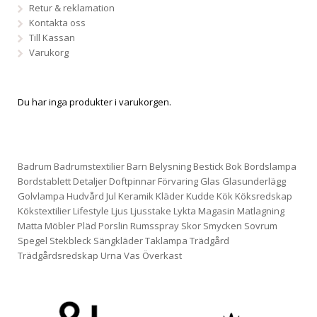
Retur & reklamation
Kontakta oss
Till Kassan
Varukorg
Du har inga produkter i varukorgen.
Badrum
Badrumstextilier
Barn
Belysning
Bestick
Bok
Bordslampa
Bordstablett
Detaljer
Doftpinnar
Förvaring
Glas
Glasunderlägg
Golvlampa
Hudvård
Jul
Keramik
Kläder
Kudde
Kök
Köksredskap
Kökstextilier
Lifestyle
Ljus
Ljusstake
Lykta
Magasin
Matlagning
Matta
Möbler
Pläd
Porslin
Rumsspray
Skor
Smycken
Sovrum
Spegel
Stekbleck
Sängkläder
Taklampa
Trädgård
Trädgårdsredskap
Urna
Vas
Överkast