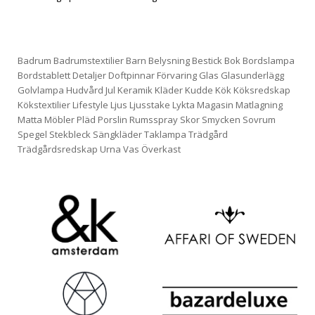
Badrum
Badrumstextilier
Barn
Belysning
Bestick
Bok
Bordslampa
Bordstablett
Detaljer
Doftpinnar
Förvaring
Glas
Glasunderlägg
Golvlampa
Hudvård
Jul
Keramik
Kläder
Kudde
Kök
Köksredskap
Kökstextilier
Lifestyle
Ljus
Ljusstake
Lykta
Magasin
Matlagning
Matta
Möbler
Pläd
Porslin
Rumsspray
Skor
Smycken
Sovrum
Spegel
Stekbleck
Sängkläder
Taklampa
Trädgård
Trädgårdsredskap
Urna
Vas
Överkast