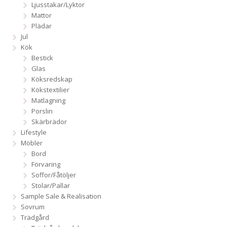
Ljusstakar/Lyktor
Mattor
Plädar
Jul
Kök
Bestick
Glas
Köksredskap
Kökstextilier
Matlagning
Porslin
Skärbrädor
Lifestyle
Möbler
Bord
Förvaring
Soffor/Fåtöljer
Stolar/Pallar
Sample Sale & Realisation
Sovrum
Trädgård