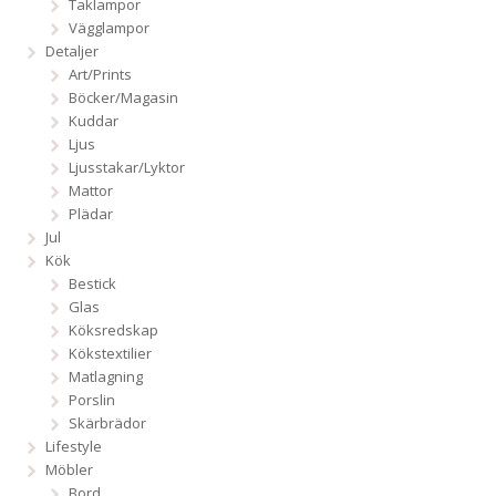
Taklampor
Vägglampor
Detaljer
Art/Prints
Böcker/Magasin
Kuddar
Ljus
Ljusstakar/Lyktor
Mattor
Plädar
Jul
Kök
Bestick
Glas
Köksredskap
Kökstextilier
Matlagning
Porslin
Skärbrädor
Lifestyle
Möbler
Bord