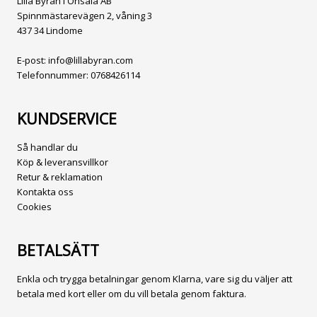
Lilla Byrån i Onsala AB
Spinnmästarevägen 2, våning 3
437 34 Lindome
E-post:
info@lillabyran.com
Telefonnummer:
0768426114
KUNDSERVICE
Så handlar du
Köp & leveransvillkor
Retur & reklamation
Kontakta oss
Cookies
BETALSÄTT
Enkla och trygga betalningar genom Klarna, vare sig du väljer att
betala med kort eller om du vill betala genom faktura.