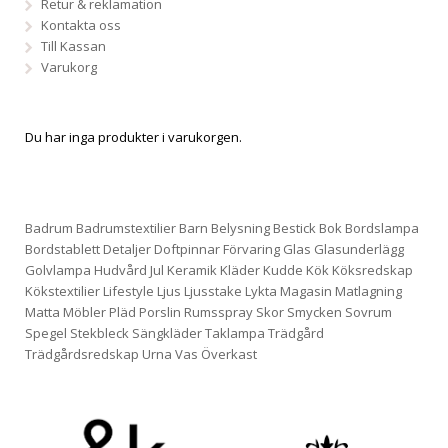
Retur & reklamation
Kontakta oss
Till Kassan
Varukorg
Du har inga produkter i varukorgen.
Badrum
Badrumstextilier
Barn
Belysning
Bestick
Bok
Bordslampa
Bordstablett
Detaljer
Doftpinnar
Förvaring
Glas
Glasunderlägg
Golvlampa
Hudvård
Jul
Keramik
Kläder
Kudde
Kök
Köksredskap
Kökstextilier
Lifestyle
Ljus
Ljusstake
Lykta
Magasin
Matlagning
Matta
Möbler
Pläd
Porslin
Rumsspray
Skor
Smycken
Sovrum
Spegel
Stekbleck
Sängkläder
Taklampa
Trädgård
Trädgårdsredskap
Urna
Vas
Överkast