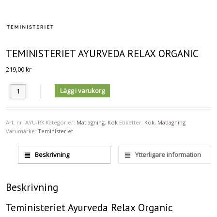
TEMINISTERIET AYURVEDA RELAX ORGANIC
219,00
kr
Antal
Lägg i varukorg
Art. nr.
AYU-RX
Kategorier:
Matlagning
,
Kök
Etiketter:
Kök
,
Matlagning
Varumärke:
Teministeriet
Beskrivning
Ytterligare information
Beskrivning
Teministeriet Ayurveda Relax Organic