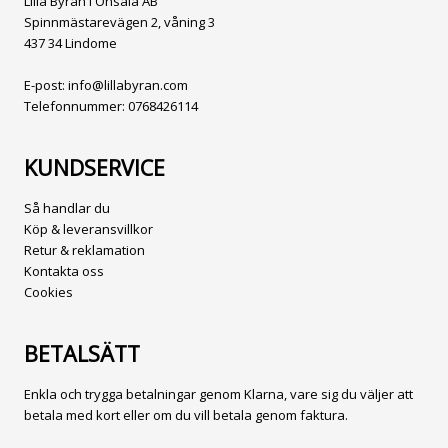
Lilla Byrån i Onsala AB
Spinnmästarevägen 2, våning 3
437 34 Lindome
E-post:
info@lillabyran.com
Telefonnummer:
0768426114
KUNDSERVICE
Så handlar du
Köp & leveransvillkor
Retur & reklamation
Kontakta oss
Cookies
BETALSÄTT
Enkla och trygga betalningar genom Klarna, vare sig du väljer att
betala med kort eller om du vill betala genom faktura.