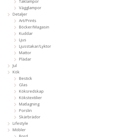
Taklampor
Vägglampor
Detaljer
Art/Prints
Böcker/Magasin
Kuddar
Ljus
Ljusstakar/Lyktor
Mattor
Plädar
Jul
Kök
Bestick
Glas
Köksredskap
Kökstextilier
Matlagning
Porslin
Skärbrädor
Lifestyle
Möbler
Bord