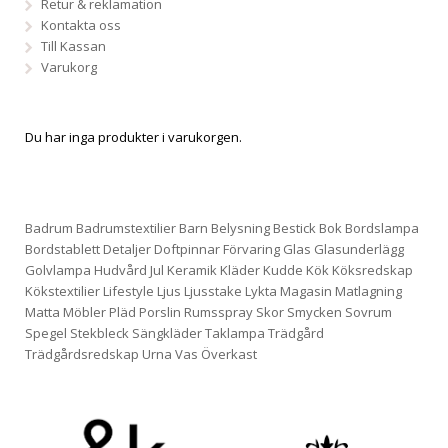
Retur & reklamation
Kontakta oss
Till Kassan
Varukorg
Du har inga produkter i varukorgen.
Badrum
Badrumstextilier
Barn
Belysning
Bestick
Bok
Bordslampa
Bordstablett
Detaljer
Doftpinnar
Förvaring
Glas
Glasunderlägg
Golvlampa
Hudvård
Jul
Keramik
Kläder
Kudde
Kök
Köksredskap
Kökstextilier
Lifestyle
Ljus
Ljusstake
Lykta
Magasin
Matlagning
Matta
Möbler
Pläd
Porslin
Rumsspray
Skor
Smycken
Sovrum
Spegel
Stekbleck
Sängkläder
Taklampa
Trädgård
Trädgårdsredskap
Urna
Vas
Överkast