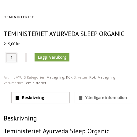
TEMINISTERIET AYURVEDA SLEEP ORGANIC
219,00
kr
Antal
Lägg i varukorg
Art. nr.
AYU-S
Kategorier:
Matlagning
,
Kök
Etiketter:
Kök
,
Matlagning
Varumärke:
Teministeriet
Beskrivning
Ytterligare information
Beskrivning
Teministeriet Ayurveda Sleep Organic