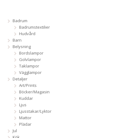
Badrum
Badrumstextilier
Hudvård
Barn
Belysning
Bordslampor
Golvlampor
Taklampor
Vägglampor
Detaljer
Art/Prints
Böcker/Magasin
Kuddar
Ljus
Ljusstakar/Lyktor
Mattor
Plädar
Jul
Kök