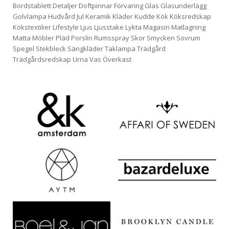
Bordstablett
Detaljer
Doftpinnar
Förvaring
Glas
Glasunderlägg
Golvlampa
Hudvård
Jul
Keramik
Kläder
Kudde
Kök
Köksredskap
Kökstextilier
Lifestyle
Ljus
Ljusstake
Lykta
Magasin
Matlagning
Matta
Möbler
Pläd
Porslin
Rumsspray
Skor
Smycken
Sovrum
Spegel
Stekbleck
Sängkläder
Taklampa
Trädgård
Trädgårdsredskap
Urna
Vas
Överkast