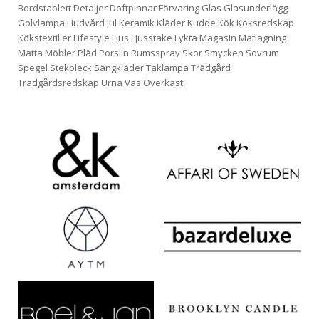
Bordstablett
Detaljer
Doftpinnar
Förvaring
Glas
Glasunderlägg
Golvlampa
Hudvård
Jul
Keramik
Kläder
Kudde
Kök
Köksredskap
Kökstextilier
Lifestyle
Ljus
Ljusstake
Lykta
Magasin
Matlagning
Matta
Möbler
Pläd
Porslin
Rumsspray
Skor
Smycken
Sovrum
Spegel
Stekbleck
Sängkläder
Taklampa
Trädgård
Trädgårdsredskap
Urna
Vas
Överkast