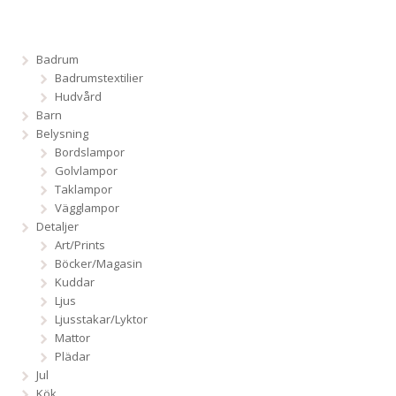
Badrum
Badrumstextilier
Hudvård
Barn
Belysning
Bordslampor
Golvlampor
Taklampor
Vägglampor
Detaljer
Art/Prints
Böcker/Magasin
Kuddar
Ljus
Ljusstakar/Lyktor
Mattor
Plädar
Jul
Kök