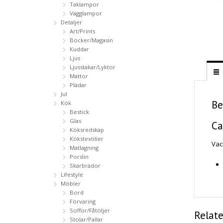
Taklampor
Vägglampor
Detaljer
Art/Prints
Böcker/Magasin
Kuddar
Ljus
Ljusstakar/Lyktor
Mattor
Plädar
Jul
Be
Kök
Bestick
Glas
Ca
Köksredskap
Kökstextilier
Vac
Matlagning
Porslin
Skärbrädor
Lifestyle
Möbler
Bord
Förvaring
Soffor/Fåtöljer
Relat
Stolar/Pallar