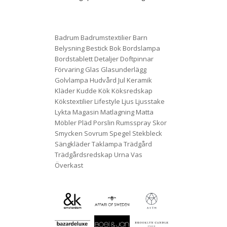
Badrum
Badrumstextilier
Barn
Belysning
Bestick
Bok
Bordslampa
Bordstablett
Detaljer
Doftpinnar
Förvaring
Glas
Glasunderlägg
Golvlampa
Hudvård
Jul
Keramik
Kläder
Kudde
Kök
Köksredskap
Kökstextilier
Lifestyle
Ljus
Ljusstake
Lykta
Magasin
Matlagning
Matta
Möbler
Pläd
Porslin
Rumsspray
Skor
Smycken
Sovrum
Spegel
Stekbleck
Sängkläder
Taklampa
Trädgård
Trädgårdsredskap
Urna
Vas
Överkast