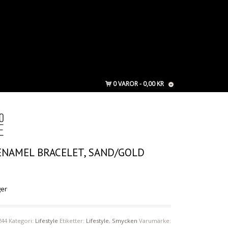
0 VAROR
0,00 KR
ENAMEL BRACELET, SAND/GOLD
ger
244
Kategori:
Lifestyle
Etiketter:
Lifestyle
,
Smycken
Varumärke: