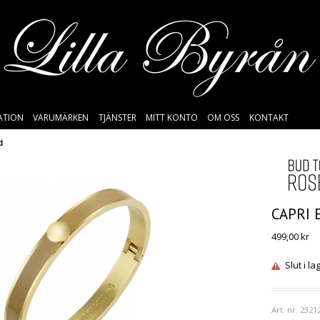
SATION
VARUMÄRKEN
TJÄNSTER
MITT KONTO
OM OSS
KONTAKT
d
CAPRI 
499,00
kr
Slut i la
Art. nr.
2321