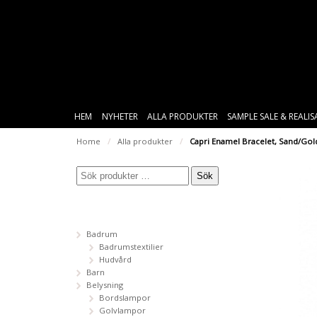
HEM
NYHETER
ALLA PRODUKTER
SAMPLE SALE & REALI
Home
/
Alla produkter
/
Capri Enamel Bracelet, Sand/Gol
Sök
Badrum
Badrumstextilier
Hudvård
Barn
Belysning
Bordslampor
Golvlampor