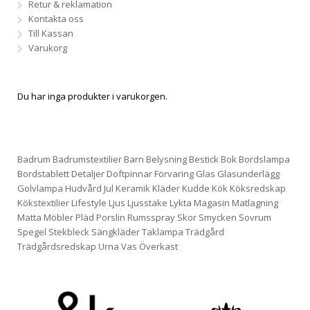
Retur & reklamation
Kontakta oss
Till Kassan
Varukorg
Du har inga produkter i varukorgen.
Badrum
Badrumstextilier
Barn
Belysning
Bestick
Bok
Bordslampa
Bordstablett
Detaljer
Doftpinnar
Förvaring
Glas
Glasunderlägg
Golvlampa
Hudvård
Jul
Keramik
Kläder
Kudde
Kök
Köksredskap
Kökstextilier
Lifestyle
Ljus
Ljusstake
Lykta
Magasin
Matlagning
Matta
Möbler
Pläd
Porslin
Rumsspray
Skor
Smycken
Sovrum
Spegel
Stekbleck
Sängkläder
Taklampa
Trädgård
Trädgårdsredskap
Urna
Vas
Överkast