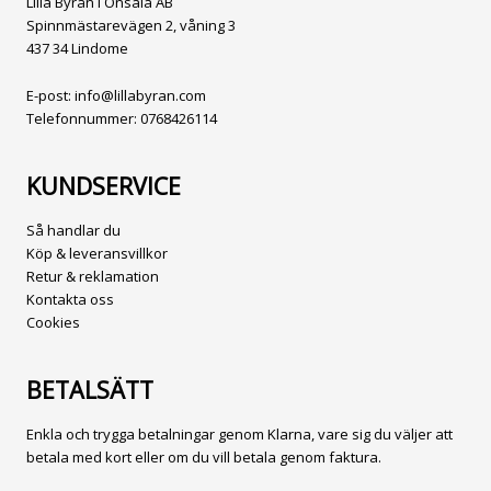
Lilla Byrån i Onsala AB
Spinnmästarevägen 2, våning 3
437 34 Lindome
E-post:
info@lillabyran.com
Telefonnummer:
0768426114
KUNDSERVICE
Så handlar du
Köp & leveransvillkor
Retur & reklamation
Kontakta oss
Cookies
BETALSÄTT
Enkla och trygga betalningar genom Klarna, vare sig du väljer att
betala med kort eller om du vill betala genom faktura.