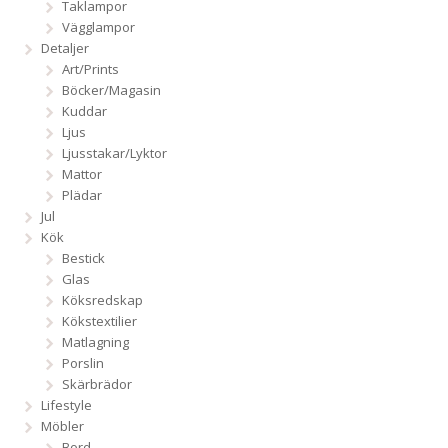
Taklampor
Vägglampor
Detaljer
Art/Prints
Böcker/Magasin
Kuddar
Ljus
Ljusstakar/Lyktor
Mattor
Plädar
Jul
Kök
Bestick
Glas
Köksredskap
Kökstextilier
Matlagning
Porslin
Skärbrädor
Lifestyle
Möbler
Bord