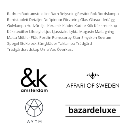
Badrum
Badrumstextilier
Barn
Belysning
Bestick
Bok
Bordslampa
Bordstablett
Detaljer
Doftpinnar
Förvaring
Glas
Glasunderlägg
Golvlampa
Hudvård
Jul
Keramik
Kläder
Kudde
Kök
Köksredskap
Kökstextilier
Lifestyle
Ljus
Ljusstake
Lykta
Magasin
Matlagning
Matta
Möbler
Pläd
Porslin
Rumsspray
Skor
Smycken
Sovrum
Spegel
Stekbleck
Sängkläder
Taklampa
Trädgård
Trädgårdsredskap
Urna
Vas
Överkast