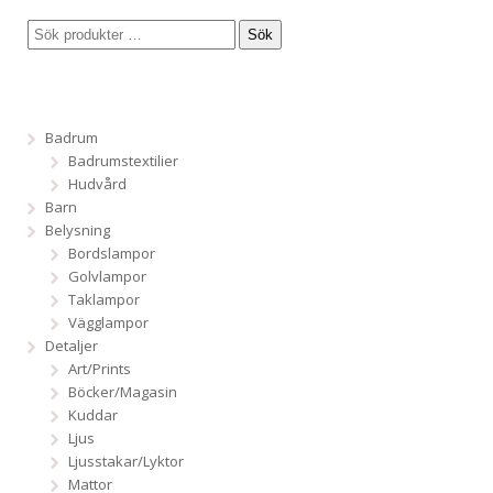
Sök
Badrum
Badrumstextilier
Hudvård
Barn
Belysning
Bordslampor
Golvlampor
Taklampor
Vägglampor
Detaljer
Art/Prints
Böcker/Magasin
Kuddar
Ljus
Ljusstakar/Lyktor
Mattor