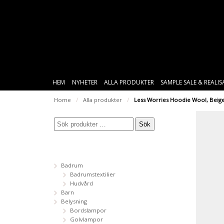
HEM
NYHETER
ALLA PRODUKTER
SAMPLE SALE & REALI
Home
/
Alla produkter
/
Less Worries Hoodie Wool, Beig
Sök
Badrum
Badrumstextilier
Hudvård
Barn
Belysning
Bordslampor
Golvlampor