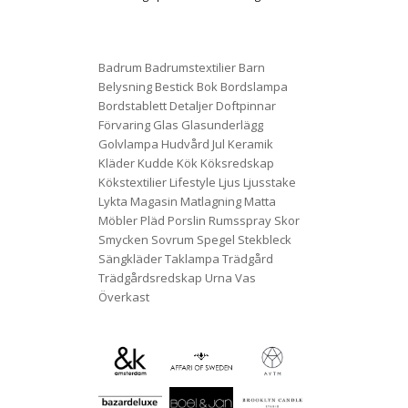
Badrum
Badrumstextilier
Barn
Belysning
Bestick
Bok
Bordslampa
Bordstablett
Detaljer
Doftpinnar
Förvaring
Glas
Glasunderlägg
Golvlampa
Hudvård
Jul
Keramik
Kläder
Kudde
Kök
Köksredskap
Kökstextilier
Lifestyle
Ljus
Ljusstake
Lykta
Magasin
Matlagning
Matta
Möbler
Pläd
Porslin
Rumsspray
Skor
Smycken
Sovrum
Spegel
Stekbleck
Sängkläder
Taklampa
Trädgård
Trädgårdsredskap
Urna
Vas
Överkast