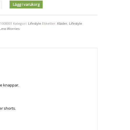
Lägg i varukorg
11008001
Kategori:
Lifestyle
Etiketter:
Kläder
,
Lifestyle
Less Worries
de knappar.
er shorts.