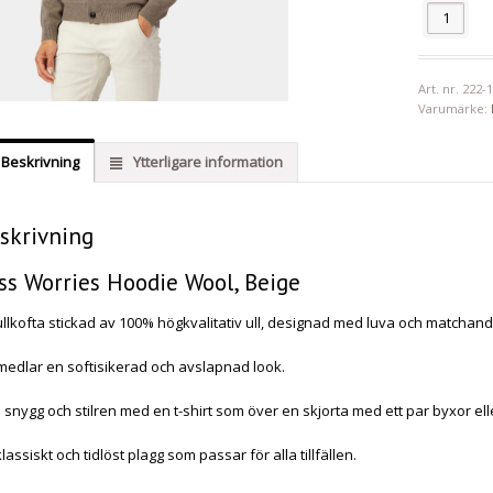
Antal
Art. nr.
222-
Varumärke:
Beskrivning
Ytterligare information
skrivning
ss Worries Hoodie Wool, Beige
ullkofta stickad av 100% högkvalitativ ull, designad med luva och matchan
medlar en softisikerad och avslapnad look.
a snygg och stilren med en t-shirt som över en skjorta med ett par byxor ell
klassiskt och tidlöst plagg som passar för alla tillfällen.