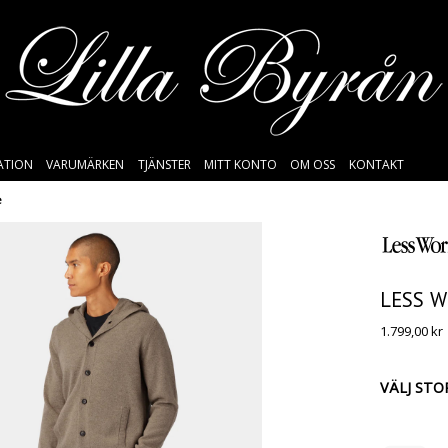
SATION
VARUMÄRKEN
TJÄNSTER
MITT KONTO
OM OSS
KONTAKT
e
LESS W
1.799,00
kr
VÄLJ STO