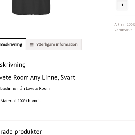
Antal
Art. nr.
2004
Varumärke:
Beskrivning
Ytterligare information
skrivning
vete Room Any Linne, Svart
t baslinne från Levete Room.
Material: 100% bomull.
erade produkter