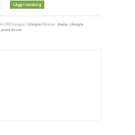
Lägg i varukorg
34-L999
Kategori:
Lifestyle
Etiketter:
Kläder
,
Lifestyle
Levete Room