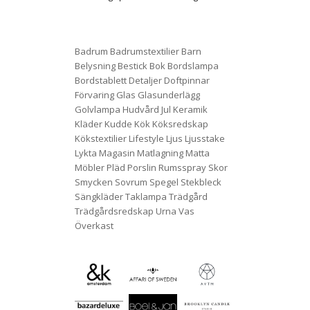
Badrum
Badrumstextilier
Barn
Belysning
Bestick
Bok
Bordslampa
Bordstablett
Detaljer
Doftpinnar
Förvaring
Glas
Glasunderlägg
Golvlampa
Hudvård
Jul
Keramik
Kläder
Kudde
Kök
Köksredskap
Kökstextilier
Lifestyle
Ljus
Ljusstake
Lykta
Magasin
Matlagning
Matta
Möbler
Pläd
Porslin
Rumsspray
Skor
Smycken
Sovrum
Spegel
Stekbleck
Sängkläder
Taklampa
Trädgård
Trädgårdsredskap
Urna
Vas
Överkast