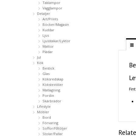
Taklampor
Vägglampor
Detaljer
Art/Prints
Böcker/Magasin
Kuddar
Ljus
Ljusstakar/Lyktor
Mattor
Plädar
Jul
Kök
Be
Bestick
Glas
Le
Köksredskap
Kökstextilier
Fin
Matlagning
Porslin
Skärbrädor
Lifestyle
Möbler
Bord
Förvaring
Soffor/Fåtöljer
Relat
Stolar/Pallar