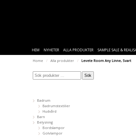
HEM
NYHETER
ALLA PRODUKTER
SAMPLE SALE & REALI
Home
/
Alla produkter
/
Levete Room Any Linne, Svart
Sök
Badrum
Badrumstextilier
Hudvård
Barn
Belysning
Bordslampor
Golvlampor