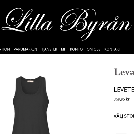
SATION
VARUMÄRKEN
TJÄNSTER
MITT KONTO
OM OSS
KONTAKT
LEVETE
369,95
kr
VÄLJ STO