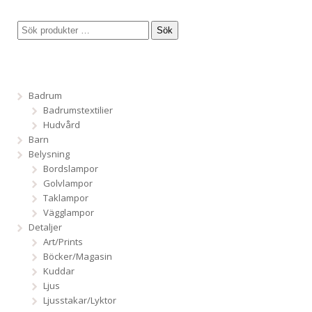
Sök
Badrum
Badrumstextilier
Hudvård
Barn
Belysning
Bordslampor
Golvlampor
Taklampor
Vägglampor
Detaljer
Art/Prints
Böcker/Magasin
Kuddar
Ljus
Ljusstakar/Lyktor