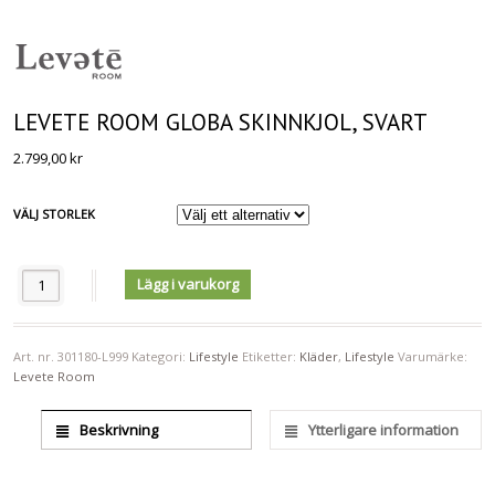
LEVETE ROOM GLOBA SKINNKJOL, SVART
2.799,00
kr
VÄLJ STORLEK
Antal
Lägg i varukorg
Art. nr.
301180-L999
Kategori:
Lifestyle
Etiketter:
Kläder
,
Lifestyle
Varumärke:
Levete Room
Beskrivning
Ytterligare information