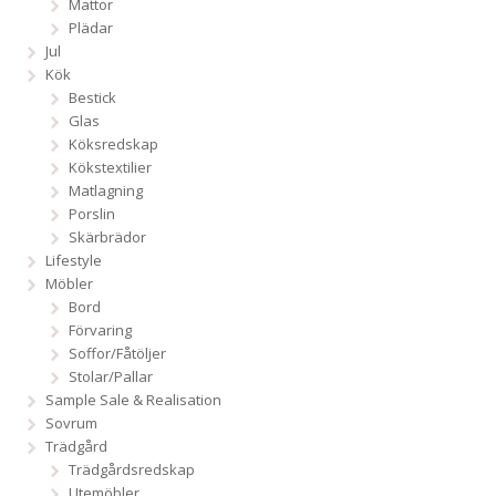
Mattor
Plädar
Jul
Kök
Bestick
Glas
Köksredskap
Kökstextilier
Matlagning
Porslin
Skärbrädor
Lifestyle
Möbler
Bord
Förvaring
Soffor/Fåtöljer
Stolar/Pallar
Sample Sale & Realisation
Sovrum
Trädgård
Trädgårdsredskap
Utemöbler