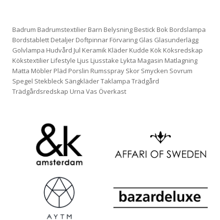
Badrum
Badrumstextilier
Barn
Belysning
Bestick
Bok
Bordslampa
Bordstablett
Detaljer
Doftpinnar
Förvaring
Glas
Glasunderlägg
Golvlampa
Hudvård
Jul
Keramik
Kläder
Kudde
Kök
Köksredskap
Kökstextilier
Lifestyle
Ljus
Ljusstake
Lykta
Magasin
Matlagning
Matta
Möbler
Pläd
Porslin
Rumsspray
Skor
Smycken
Sovrum
Spegel
Stekbleck
Sängkläder
Taklampa
Trädgård
Trädgårdsredskap
Urna
Vas
Överkast