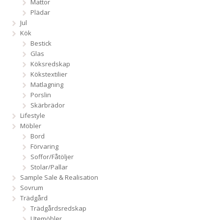
Mattor
Plädar
Jul
Kök
Bestick
Glas
Köksredskap
Kökstextilier
Matlagning
Porslin
Skärbrädor
Lifestyle
Möbler
Bord
Förvaring
Soffor/Fåtöljer
Stolar/Pallar
Sample Sale & Realisation
Sovrum
Trädgård
Trädgårdsredskap
Utemöbler