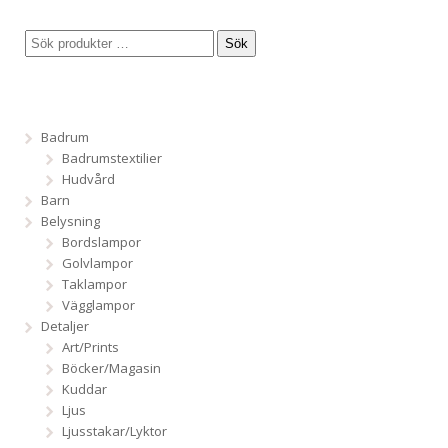
Sök
Badrum
Badrumstextilier
Hudvård
Barn
Belysning
Bordslampor
Golvlampor
Taklampor
Vägglampor
Detaljer
Art/Prints
Böcker/Magasin
Kuddar
Ljus
Ljusstakar/Lyktor