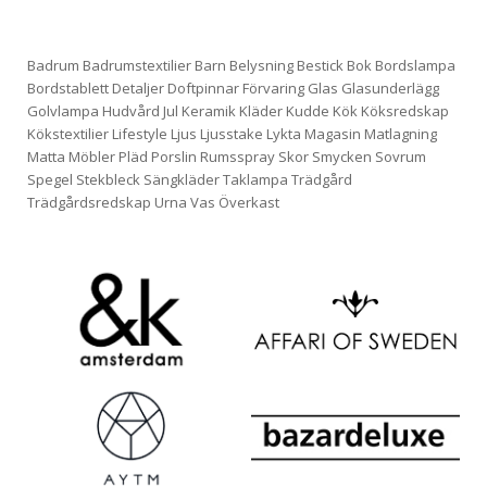
Badrum
Badrumstextilier
Barn
Belysning
Bestick
Bok
Bordslampa
Bordstablett
Detaljer
Doftpinnar
Förvaring
Glas
Glasunderlägg
Golvlampa
Hudvård
Jul
Keramik
Kläder
Kudde
Kök
Köksredskap
Kökstextilier
Lifestyle
Ljus
Ljusstake
Lykta
Magasin
Matlagning
Matta
Möbler
Pläd
Porslin
Rumsspray
Skor
Smycken
Sovrum
Spegel
Stekbleck
Sängkläder
Taklampa
Trädgård
Trädgårdsredskap
Urna
Vas
Överkast