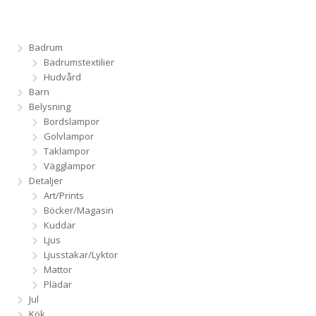
Badrum
Badrumstextilier
Hudvård
Barn
Belysning
Bordslampor
Golvlampor
Taklampor
Vägglampor
Detaljer
Art/Prints
Böcker/Magasin
Kuddar
Ljus
Ljusstakar/Lyktor
Mattor
Plädar
Jul
Kök