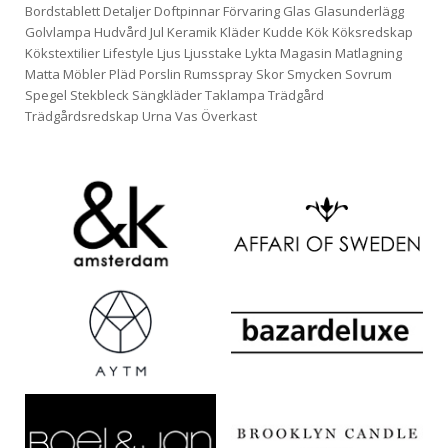
Bordstablett
Detaljer
Doftpinnar
Förvaring
Glas
Glasunderlägg
Golvlampa
Hudvård
Jul
Keramik
Kläder
Kudde
Kök
Köksredskap
Kökstextilier
Lifestyle
Ljus
Ljusstake
Lykta
Magasin
Matlagning
Matta
Möbler
Pläd
Porslin
Rumsspray
Skor
Smycken
Sovrum
Spegel
Stekbleck
Sängkläder
Taklampa
Trädgård
Trädgårdsredskap
Urna
Vas
Överkast