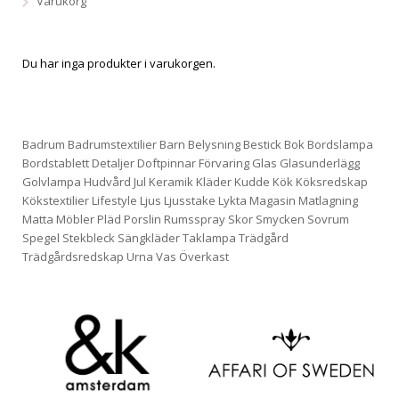
Varukorg
Du har inga produkter i varukorgen.
Badrum
Badrumstextilier
Barn
Belysning
Bestick
Bok
Bordslampa
Bordstablett
Detaljer
Doftpinnar
Förvaring
Glas
Glasunderlägg
Golvlampa
Hudvård
Jul
Keramik
Kläder
Kudde
Kök
Köksredskap
Kökstextilier
Lifestyle
Ljus
Ljusstake
Lykta
Magasin
Matlagning
Matta
Möbler
Pläd
Porslin
Rumsspray
Skor
Smycken
Sovrum
Spegel
Stekbleck
Sängkläder
Taklampa
Trädgård
Trädgårdsredskap
Urna
Vas
Överkast