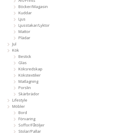
Art/Prints
Böcker/Magasin
Kuddar
Ljus
Ljusstakar/Lyktor
Mattor
Plädar
Jul
Kök
Bestick
Glas
Köksredskap
Kökstextilier
Matlagning
Porslin
Skärbrädor
Lifestyle
Möbler
Bord
Förvaring
Soffor/Fåtöljer
Stolar/Pallar