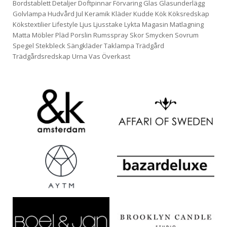
Bordstablett
Detaljer
Doftpinnar
Förvaring
Glas
Glasunderlägg
Golvlampa
Hudvård
Jul
Keramik
Kläder
Kudde
Kök
Köksredskap
Kökstextilier
Lifestyle
Ljus
Ljusstake
Lykta
Magasin
Matlagning
Matta
Möbler
Pläd
Porslin
Rumsspray
Skor
Smycken
Sovrum
Spegel
Stekbleck
Sängkläder
Taklampa
Trädgård
Trädgårdsredskap
Urna
Vas
Överkast