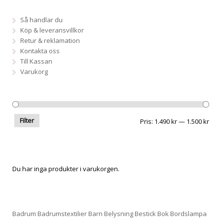
Så handlar du
Köp & leveransvillkor
Retur & reklamation
Kontakta oss
Till Kassan
Varukorg
Filter
Pris
Pris
Pris:
1.490 kr
—
1.500 kr
frå
till
Du har inga produkter i varukorgen.
Badrum
Badrumstextilier
Barn
Belysning
Bestick
Bok
Bordslampa