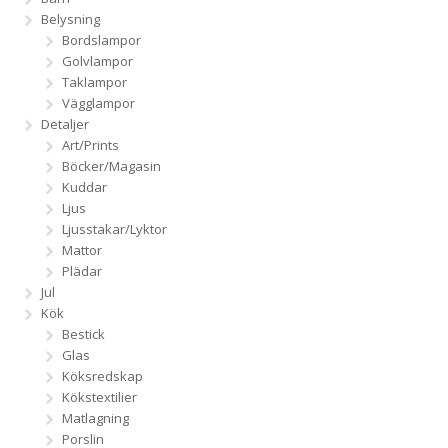
Belysning
Bordslampor
Golvlampor
Taklampor
Vägglampor
Detaljer
Art/Prints
Böcker/Magasin
Kuddar
Ljus
Ljusstakar/Lyktor
Mattor
Plädar
Jul
Kök
Bestick
Glas
Köksredskap
Kökstextilier
Matlagning
Porslin