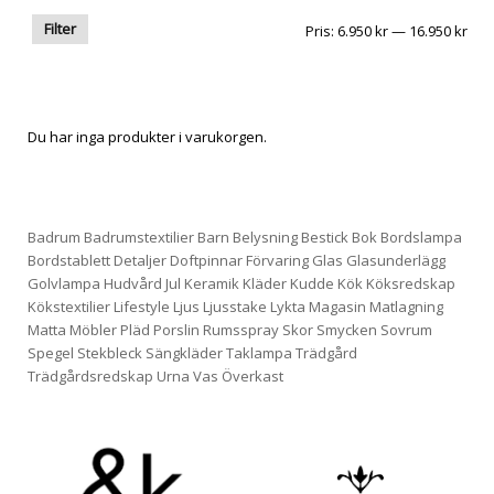
Filter
Pris
Pris
Pris:
6.950 kr
—
16.950 kr
frå
till
Du har inga produkter i varukorgen.
Badrum
Badrumstextilier
Barn
Belysning
Bestick
Bok
Bordslampa
Bordstablett
Detaljer
Doftpinnar
Förvaring
Glas
Glasunderlägg
Golvlampa
Hudvård
Jul
Keramik
Kläder
Kudde
Kök
Köksredskap
Kökstextilier
Lifestyle
Ljus
Ljusstake
Lykta
Magasin
Matlagning
Matta
Möbler
Pläd
Porslin
Rumsspray
Skor
Smycken
Sovrum
Spegel
Stekbleck
Sängkläder
Taklampa
Trädgård
Trädgårdsredskap
Urna
Vas
Överkast