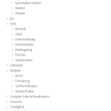
Ljusstakar/Lyktor
Mattor
Plädar
Jul
Kök
Bestick
Glas
Köksredskap
Kökstextilier
Matlagning
Porslin
Skärbrädor
Lifestyle
Möbler
Bord
Förvaring
Soffor/Fåtöljer
Stolar/Pallar
Sample Sale & Realisation
Sovrum
Trädgård