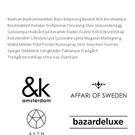
Badrum
Badrumstextilier
Barn
Belysning
Bestick
Bok
Bordslampa
Bordstablett
Detaljer
Doftpinnar
Förvaring
Glas
Glasunderlägg
Golvlampa
Hudvård
Jul
Keramik
Kläder
Kudde
Kök
Köksredskap
Kökstextilier
Lifestyle
Ljus
Ljusstake
Lykta
Magasin
Matlagning
Matta
Möbler
Pläd
Porslin
Rumsspray
Skor
Smycken
Sovrum
Spegel
Stekbleck
Sängkläder
Taklampa
Trädgård
Trädgårdsredskap
Urna
Vas
Överkast