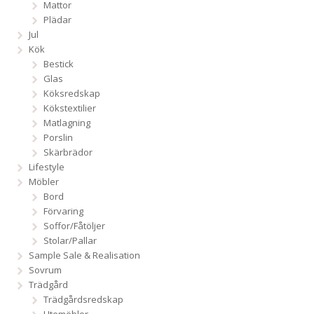
Mattor
Plädar
Jul
Kök
Bestick
Glas
Köksredskap
Kökstextilier
Matlagning
Porslin
Skärbrädor
Lifestyle
Möbler
Bord
Förvaring
Soffor/Fåtöljer
Stolar/Pallar
Sample Sale & Realisation
Sovrum
Trädgård
Trädgårdsredskap
Utemöbler