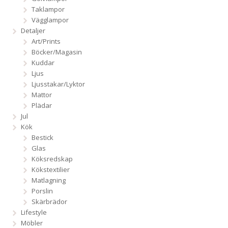
Taklampor
Vägglampor
Detaljer
Art/Prints
Böcker/Magasin
Kuddar
Ljus
Ljusstakar/Lyktor
Mattor
Plädar
Jul
Kök
Bestick
Glas
Köksredskap
Kökstextilier
Matlagning
Porslin
Skärbrädor
Lifestyle
Möbler