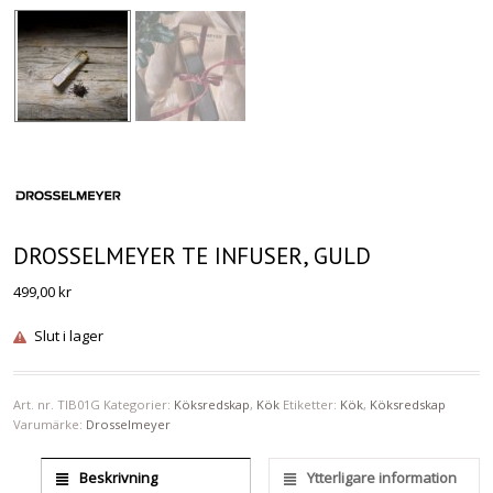
DROSSELMEYER TE INFUSER, GULD
499,00
kr
Slut i lager
Art. nr.
TIB01G
Kategorier:
Köksredskap
,
Kök
Etiketter:
Kök
,
Köksredskap
Varumärke:
Drosselmeyer
Beskrivning
Ytterligare information