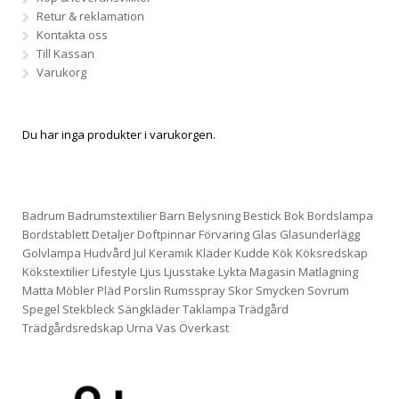
Retur & reklamation
Kontakta oss
Till Kassan
Varukorg
Du har inga produkter i varukorgen.
Badrum
Badrumstextilier
Barn
Belysning
Bestick
Bok
Bordslampa
Bordstablett
Detaljer
Doftpinnar
Förvaring
Glas
Glasunderlägg
Golvlampa
Hudvård
Jul
Keramik
Kläder
Kudde
Kök
Köksredskap
Kökstextilier
Lifestyle
Ljus
Ljusstake
Lykta
Magasin
Matlagning
Matta
Möbler
Pläd
Porslin
Rumsspray
Skor
Smycken
Sovrum
Spegel
Stekbleck
Sängkläder
Taklampa
Trädgård
Trädgårdsredskap
Urna
Vas
Överkast