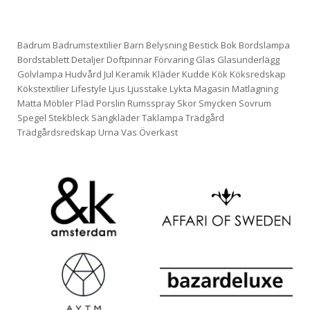
Badrum
Badrumstextilier
Barn
Belysning
Bestick
Bok
Bordslampa
Bordstablett
Detaljer
Doftpinnar
Förvaring
Glas
Glasunderlägg
Golvlampa
Hudvård
Jul
Keramik
Kläder
Kudde
Kök
Köksredskap
Kökstextilier
Lifestyle
Ljus
Ljusstake
Lykta
Magasin
Matlagning
Matta
Möbler
Pläd
Porslin
Rumsspray
Skor
Smycken
Sovrum
Spegel
Stekbleck
Sängkläder
Taklampa
Trädgård
Trädgårdsredskap
Urna
Vas
Överkast