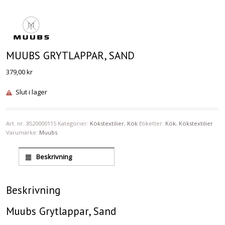
MUUBS GRYTLAPPAR, SAND
379,00
kr
Slut i lager
Art. nr.
8520000115
Kategorier:
Kökstextilier
,
Kök
Etiketter:
Kök
,
Kökstextilier
Varumärke:
Muubs
Beskrivning
Beskrivning
Muubs Grytlappar, Sand