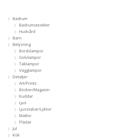
Badrum
Badrumstextilier
Hudvård
Barn
Belysning
Bordslampor
Golvlampor
Taklampor
Vägglampor
Detaljer
Art/Prints
Böcker/Magasin
Kuddar
Ljus
Ljusstakar/Lyktor
Mattor
Plädar
Jul
Kök