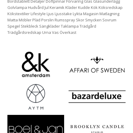
Bordstablett
Detaljer
Doftpinnar
Förvaring
Glas
Glasunderlägg
Golvlampa
Hudvård
Jul
Keramik
Kläder
Kudde
Kök
Köksredskap
Kökstextilier
Lifestyle
Ljus
Ljusstake
Lykta
Magasin
Matlagning
Matta
Möbler
Pläd
Porslin
Rumsspray
Skor
Smycken
Sovrum
Spegel
Stekbleck
Sängkläder
Taklampa
Trädgård
Trädgårdsredskap
Urna
Vas
Överkast