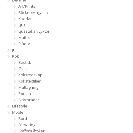
Art/Prints
Böcker/Magasin
Kuddar
Ljus
Ljusstakar/Lyktor
Mattor
Plädar
Jul
Kök
Bestick
Glas
Köksredskap
Kökstextilier
Matlagning
Porslin
Skärbrädor
Lifestyle
Möbler
Bord
Förvaring
Soffor/Fåtöljer