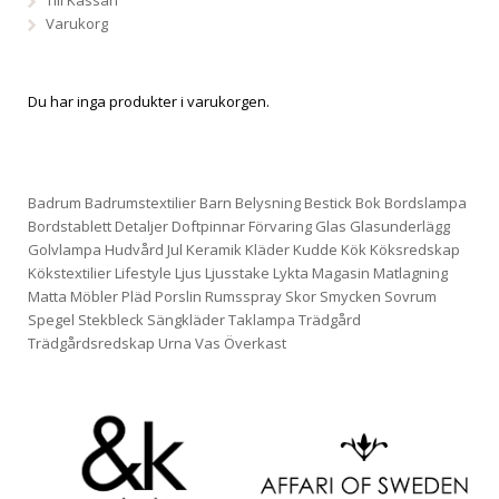
Varukorg
Du har inga produkter i varukorgen.
Badrum
Badrumstextilier
Barn
Belysning
Bestick
Bok
Bordslampa
Bordstablett
Detaljer
Doftpinnar
Förvaring
Glas
Glasunderlägg
Golvlampa
Hudvård
Jul
Keramik
Kläder
Kudde
Kök
Köksredskap
Kökstextilier
Lifestyle
Ljus
Ljusstake
Lykta
Magasin
Matlagning
Matta
Möbler
Pläd
Porslin
Rumsspray
Skor
Smycken
Sovrum
Spegel
Stekbleck
Sängkläder
Taklampa
Trädgård
Trädgårdsredskap
Urna
Vas
Överkast