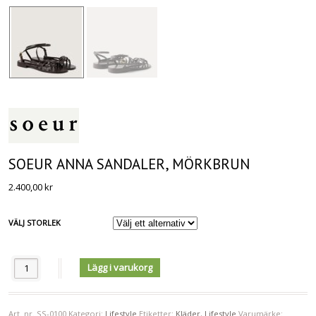
SOEUR ANNA SANDALER, MÖRKBRUN
2.400,00
kr
VÄLJ STORLEK
Antal
Lägg i varukorg
Art. nr.
SS-0100
Kategori:
Lifestyle
Etiketter:
Kläder
,
Lifestyle
Varumärke: