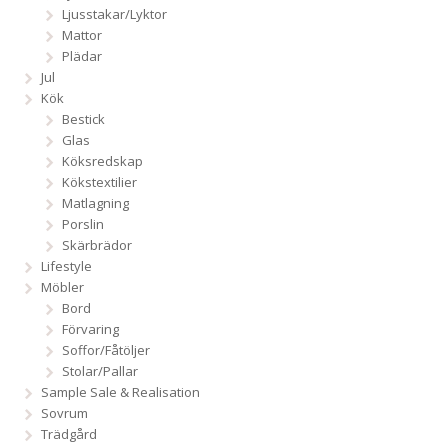
Ljusstakar/Lyktor
Mattor
Plädar
Jul
Kök
Bestick
Glas
Köksredskap
Kökstextilier
Matlagning
Porslin
Skärbrädor
Lifestyle
Möbler
Bord
Förvaring
Soffor/Fåtöljer
Stolar/Pallar
Sample Sale & Realisation
Sovrum
Trädgård