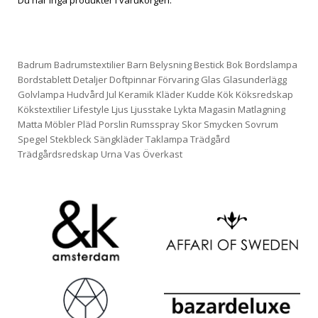
Du har inga produkter i varukorgen.
Badrum
Badrumstextilier
Barn
Belysning
Bestick
Bok
Bordslampa
Bordstablett
Detaljer
Doftpinnar
Förvaring
Glas
Glasunderlägg
Golvlampa
Hudvård
Jul
Keramik
Kläder
Kudde
Kök
Köksredskap
Kökstextilier
Lifestyle
Ljus
Ljusstake
Lykta
Magasin
Matlagning
Matta
Möbler
Pläd
Porslin
Rumsspray
Skor
Smycken
Sovrum
Spegel
Stekbleck
Sängkläder
Taklampa
Trädgård
Trädgårdsredskap
Urna
Vas
Överkast