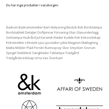
Du har inga produkter i varukorgen.
Badrum
Badrumstextilier
Barn
Belysning
Bestick
Bok
Bordslampa
Bordstablett
Detaljer
Doftpinnar
Förvaring
Glas
Glasunderlägg
Golvlampa
Hudvård
Jul
Keramik
Kläder
Kudde
Kök
Köksredskap
Kökstextilier
Lifestyle
Ljus
Ljusstake
Lykta
Magasin
Matlagning
Matta
Möbler
Pläd
Porslin
Rumsspray
Skor
Smycken
Sovrum
Spegel
Stekbleck
Sängkläder
Taklampa
Trädgård
Trädgårdsredskap
Urna
Vas
Överkast