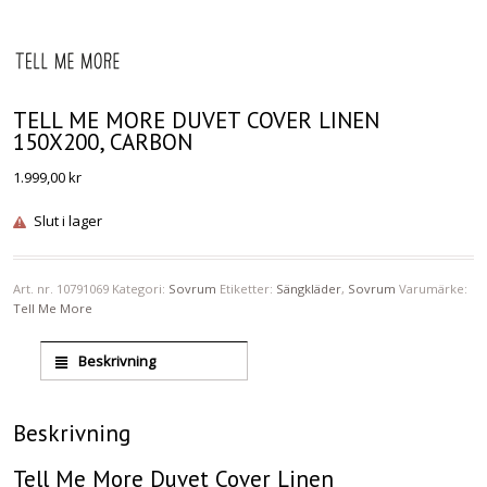
TELL ME MORE DUVET COVER LINEN
150X200, CARBON
1.999,00
kr
Slut i lager
Art. nr.
10791069
Kategori:
Sovrum
Etiketter:
Sängkläder
,
Sovrum
Varumärke:
Tell Me More
Beskrivning
Beskrivning
Tell Me More Duvet Cover Linen