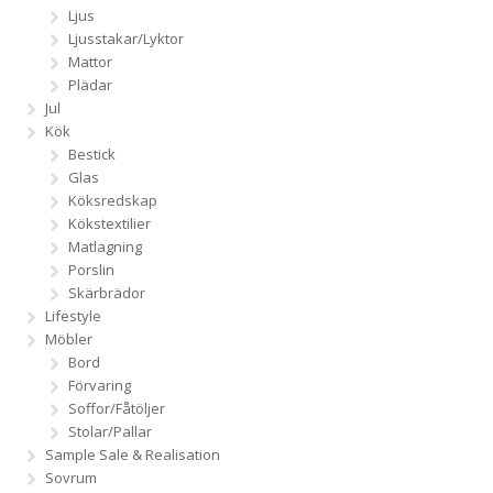
Ljus
Ljusstakar/Lyktor
Mattor
Plädar
Jul
Kök
Bestick
Glas
Köksredskap
Kökstextilier
Matlagning
Porslin
Skärbrädor
Lifestyle
Möbler
Bord
Förvaring
Soffor/Fåtöljer
Stolar/Pallar
Sample Sale & Realisation
Sovrum